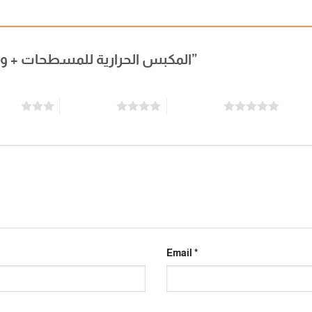
Be the first to review “المكبس الحرارية للمسطحات + والاكواب”
stars
4 of 5 stars
5 of 5 stars
Email
*