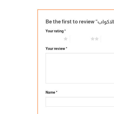
Your rating
*
1 of 5 stars
2 of 5 stars
3 of 5 
Your review
*
Name
*