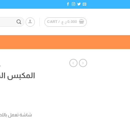
0,000
ر.ع.
CART /
م
المكبس ال
شاشة تعمل باللم