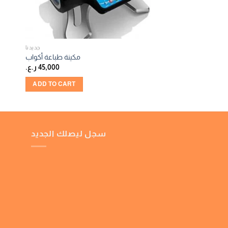
جديدنا
مكينة طباعة أكواب
45,000
ر.ع.
ADD TO CART
سجل ليصلك الجديد