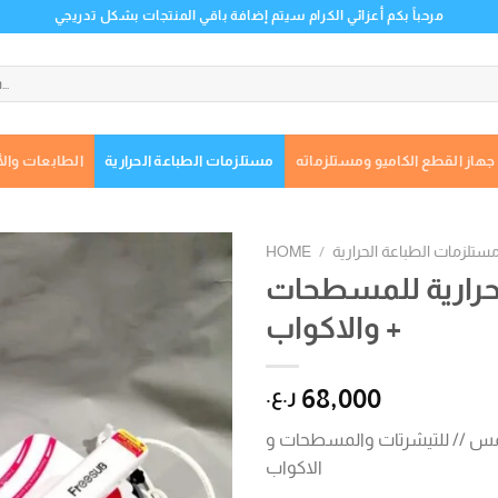
مرحباً بكم أعزائي الكرام سيتم إضافة باقي المنتجات بشكل تدريجي
جهاز القطع الكاميو ومستلزماته
مستلزمات الطباعة الحرارية
الطابعات والأ
ستلزمات الطباعة الحرارية
/
HOME
حرارية للمسطحات
+ والاكواب
Add to
wishlist
68,000
ر.ع.
س // للتيشرتات والمسطحات و
الاكواب