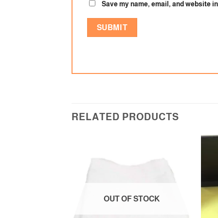
Save my name, email, and website in 
RELATED PRODUCTS
F STOCK
مست
بطا
Add to
Add to
wishlist
wishlist
OUT OF STOCK