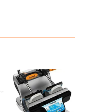
 to
Add to
ist
wishlist