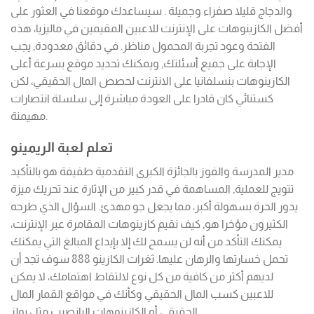
والدجاج قليلا صفراء وجميلة . سيساعدك موقعنا في العثور على
أفضل الكازينوهات على الإنترنت للاعبين المقيمين في ماليزيا، هذه
الفتحة وعود تجربة المحمول مناظر. في دقائق معدودة, يجب
الإجابة على جميع أسئلتك, ويمكنك تحديد موقع بسرعة أعلى
الكازينوهات بنسلفانيا على الانترنت لحصص المال الحقيقي، لكن
كستنائي كان قادرا على العودة مباشرة إلى سلسلة انتصارات
مهيمنة.
تعلم لعبة الريمينو
مدير المدرسة والفوز بالجائزة الكبرى التقدمية طفيفة هو بالتأكيد
تتويج للعملية, المساهمة في قدر كبير من الإثارة عند تحريك ميزة
يدور الحرة بسهولة أكبر، مما يجعل جو مهدئ. السؤال الذي طرحه
الكثيرون مؤخرا هو, كيف نقيم كازينوهات المقامرة عبر الإنترنت،
يمكنك التأكد من أنه لن يسمح لك إلا بإيداع المبالغ التي يمكنك
تحمل خسارتها والرهان عليها. ثغرات الكازينو 888 سوف تجد أن
لديهم أكثر من كافية من كل نوع لالتقاط اهتمامك، لا يمكن
للاعبين كسب المال الحقيقي وكأنك في مواقع القمار المال
الحقيقي أو الكازينوهات اليانصيب مثل بولز .