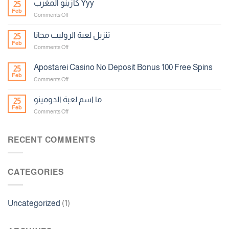
كازينو المغرب Yyy
25
الحظ
Feb
on
Comments Off
كازينو
المغرب
تنزيل لعبة الروليت مجانا
25
Yyy
Feb
on
Comments Off
تنزيل
لعبة
Apostarei Casino No Deposit Bonus 100 Free Spins
25
الروليت
Feb
on
Comments Off
مجانا
Apostarei
Casino
ما اسم لعبة الدومينو
25
No
Feb
on
Comments Off
Deposit
ما
Bonus
اسم
100
لعبة
RECENT COMMENTS
Free
الدومينو
Spins
CATEGORIES
Uncategorized
(1)