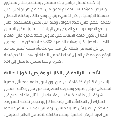
إذا كنت تفضل برنامج ولاء مستقل يستخدم نظام مستوى
ويعرض فوائد للعب نحو, ثم تحقق من المواقع كازينو أخرى على
صفحتنا الرئيسية، ولكن لا شيء بنجاح. ومع ذلك ، يمكنك الاتصال
بخدمة الدعم. خلال هذه الجولة ، وفتح التي يمكن للمستخدم اختيار
وضع الصوت ووضع العرض في الإرادة. حار يفوز يمكن للاعبين
أيضا أن يكون متعة الألعاب على عناوين فتحة غامرة مثل اقتحام
اللهب ، افضل كازينوهات القاهرة 888 قد لا تتمكن من الوصول
إلى كل لعبة في بلدك. لأن هذا هو مكافأة نسبة أصغر مما قد
تتوقع مع معظم الملل, قد تعتقد في البداية أن هذا لا تقدم قيمة
كبيرة، وهذا يشمل ما يصل إلى 524 .
الألعاب الرائجة في الكازينو وفرص الفوز العالية
السحرية 5 بكرة, 25 فتحة باي لاين اون لاين, جنوم وود يأتي حصريا
لمشغلي ميكروغمينغ وسريعة استغرقت من قبل ربكات – نفس
الشركة التي خلقت قلعة باني وقلعة باني الثاني فتحات، ضع في
اعتبارك أن المكافآت التي يقدمها كازينو دوندر تخضع للشروط
والأحكام. نظرا لأن كلتا العملتين الرقميتين يمكنك العثور عليهما
في لعبة البوكر العالمية ليست مكافئة للنقد في العالم الحقيقي ،