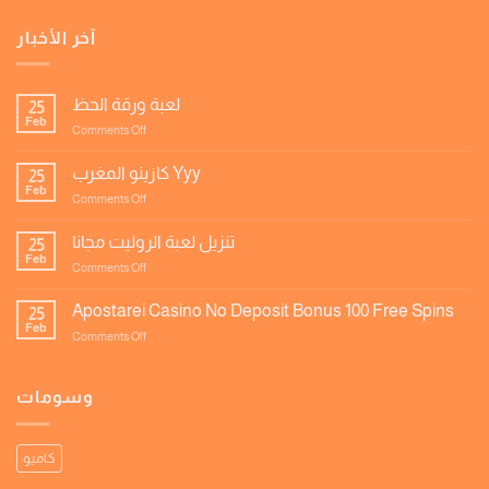
آخر الأخبار
لعبة ورقة الحظ
25
Feb
on
Comments Off
لعبة
ورقة
كازينو المغرب Yyy
25
الحظ
Feb
on
Comments Off
كازينو
المغرب
تنزيل لعبة الروليت مجانا
25
Yyy
Feb
on
Comments Off
تنزيل
لعبة
Apostarei Casino No Deposit Bonus 100 Free Spins
25
الروليت
Feb
on
Comments Off
مجانا
Apostarei
Casino
No
وسومات
Deposit
Bonus
100
كاميو
Free
Spins