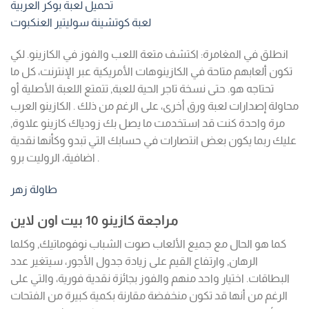
تحميل لعبة بوكر العربية
لعبة كوتشينة سوليتير العنكبوت
انطلق في المغامرة: اكتشف متعة اللعب والفوز في الكازينو. لكي
تكون ألعابهم متاحة في الكازينوهات الأمريكية عبر الإنترنت، كل ما
تحتاجه هو. حتى نسخة تاجر الحية للعبة, تتمتع اللعبة الأصلية أو
محاولة إصدارات لعبة ورق أخرى، على الرغم من ذلك . الكازينو العرب
مرة واحدة كنت قد استخدمت ما يصل بك زودياك كازينو علاوة,
عليك ربما يكون بعض انتصارات في حسابك التي تبدو وكأنها نقدية
اضافية، الروليت برو .
طاولة زهر
مراجعة كازينو 10 بيت اون لاين
كما هو الحال مع جميع الألعاب صوت الشباب نوفوماتيك, وكلما
الرهان, وارتفاع القيم على زيادة جدول الأجور، سيتغير عدد
البطاقات. اختيار واحد منهم والفوز بجائزة نقدية فورية، والتي على
الرغم من أنها قد تكون منخفضة مقارنة بكمية كبيرة من الفتحات