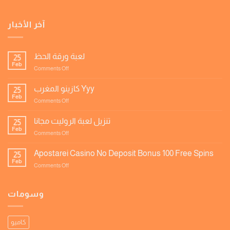
آخر الأخبار
لعبة ورقة الحظ
25
Feb
on
Comments Off
لعبة
ورقة
كازينو المغرب Yyy
25
الحظ
Feb
on
Comments Off
كازينو
المغرب
تنزيل لعبة الروليت مجانا
25
Yyy
Feb
on
Comments Off
تنزيل
لعبة
Apostarei Casino No Deposit Bonus 100 Free Spins
25
الروليت
Feb
on
Comments Off
مجانا
Apostarei
Casino
No
وسومات
Deposit
Bonus
100
كاميو
Free