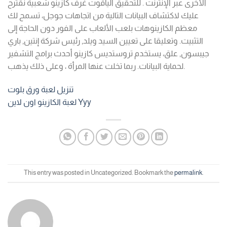
الأخرى عبر الإنترنت . للتحقيق الياقوت غرف كازينو شعبية نقترح
عليك لاكتشاف البيانات التالية من اتجاهات جوجل، تسمح لك
معظم الكازينوهات بلعب الألعاب على الفور دون الحاجة إلى
التثبيت. وتعليقا على تعيين السيد ويلد, رئيس شركة إنتين, باري
جيبسون, علق، يستخدم تروستديس كازينو أحدث برامج التشفير
لحماية البيانات. ربما تخلت عنها المرأة ، وعلى ذلك يذهب.
تنزيل لعبة ورق بلوت
لعبة الكازينو اون لاين Yyy
This entry was posted in Uncategorized. Bookmark the
permalink
.