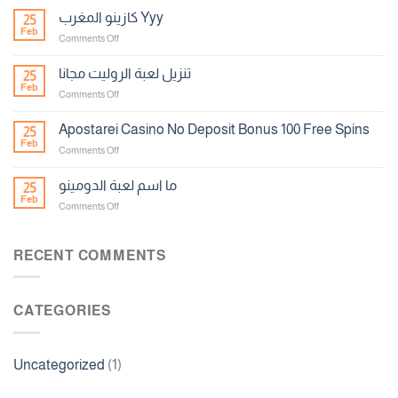
ورقة
كازينو المغرب Yyy
25
الحظ
Feb
on
Comments Off
كازينو
المغرب
تنزيل لعبة الروليت مجانا
25
Yyy
Feb
on
Comments Off
تنزيل
لعبة
Apostarei Casino No Deposit Bonus 100 Free Spins
25
الروليت
Feb
on
Comments Off
مجانا
Apostarei
Casino
ما اسم لعبة الدومينو
25
No
Feb
on
Comments Off
Deposit
ما
Bonus
اسم
100
لعبة
RECENT COMMENTS
Free
الدومينو
Spins
CATEGORIES
Uncategorized
(1)