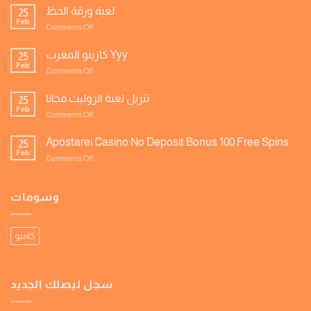
لعبة ورقة الحظ
25
Feb
on
Comments Off
لعبة
ورقة
كازينو المغرب Yyy
25
الحظ
Feb
on
Comments Off
كازينو
المغرب
تنزيل لعبة الروليت مجانا
25
Yyy
Feb
on
Comments Off
تنزيل
لعبة
Apostarei Casino No Deposit Bonus 100 Free Spins
25
الروليت
Feb
on
Comments Off
مجانا
Apostarei
Casino
No
وسومات
Deposit
Bonus
100
كاميو
Free
Spins
سجل ليصلك الجديد