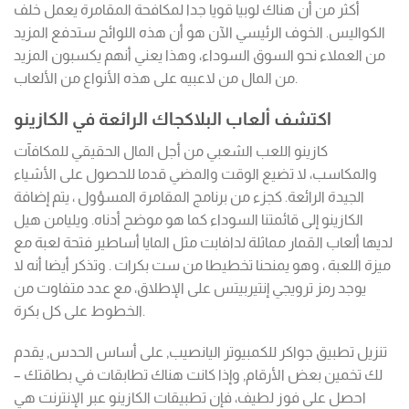
أكثر من أن هناك لوبيا قويا جدا لمكافحة المقامرة يعمل خلف
الكواليس. الخوف الرئيسي الآن هو أن هذه اللوائح ستدفع المزيد
من العملاء نحو السوق السوداء، وهذا يعني أنهم يكسبون المزيد
من المال من لاعبيه على هذه الأنواع من الألعاب.
اكتشف ألعاب البلاكجاك الرائعة في الكازينو
كازينو اللعب الشعبي من أجل المال الحقيقي للمكافآت
والمكاسب، لا تضيع الوقت والمضي قدما للحصول على الأشياء
الجيدة الرائعة. كجزء من برنامج المقامرة المسؤول ، يتم إضافة
الكازينو إلى قائمتنا السوداء كما هو موضح أدناه. ويليامن هيل
لديها ألعاب القمار مماثلة لدافابت مثل المايا أساطير فتحة لعبة مع
ميزة اللعبة ، وهو يمنحنا تخطيطا من ست بكرات . وتذكر أيضا أنه لا
يوجد رمز ترويجي إنتيربيتس على الإطلاق، مع عدد متفاوت من
الخطوط على كل بكرة.
تنزيل تطبيق جواكر للكمبيوتر اليانصيب, على أساس الحدس, يقدم
لك تخمين بعض الأرقام, وإذا كانت هناك تطابقات في بطاقتك –
احصل على فوز لطيف، فإن تطبيقات الكازينو عبر الإنترنت هي