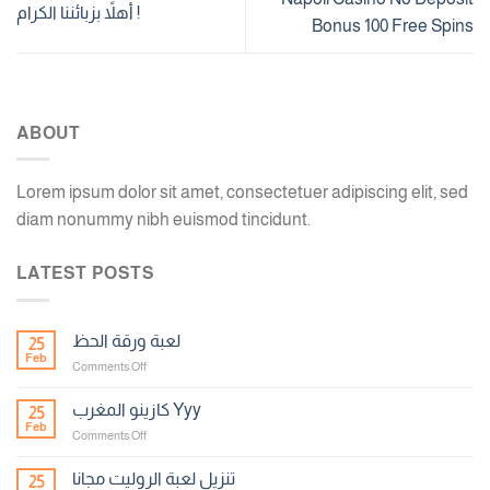
أهلاً بزبائننا الكرام !
Bonus 100 Free Spins
ABOUT
Lorem ipsum dolor sit amet, consectetuer adipiscing elit, sed
diam nonummy nibh euismod tincidunt.
LATEST POSTS
لعبة ورقة الحظ
25
Feb
on
Comments Off
لعبة
ورقة
كازينو المغرب Yyy
25
الحظ
Feb
on
Comments Off
كازينو
المغرب
تنزيل لعبة الروليت مجانا
25
Yyy