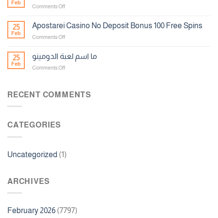
Feb
on
Comments Off
تنزيل
لعبة
Apostarei Casino No Deposit Bonus 100 Free Spins
25
الروليت
Feb
on
Comments Off
مجانا
Apostarei
Casino
ما اسم لعبة الدومينو
25
No
Feb
on
Comments Off
Deposit
ما
Bonus
اسم
100
لعبة
RECENT COMMENTS
Free
الدومينو
Spins
CATEGORIES
Uncategorized
(1)
ARCHIVES
February 2026
(7797)