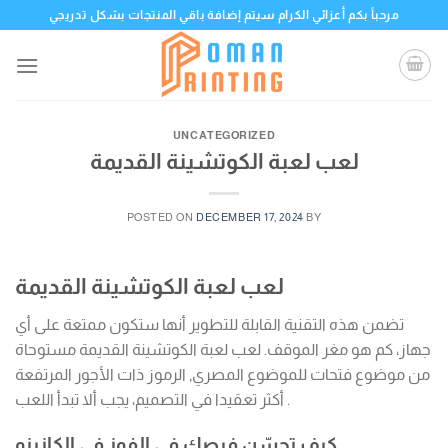
Skip
مرحباً بكم أعزائي الكرام سيتم إضافة باقي المنتجات بشكل تدريجي
to
content
UNCATEGORIZED
لعب لعبة الكوتشينة القديمة
POSTED ON
DECEMBER 17, 2024
BY
لعب لعبة الكوتشينة القديمة
تضمن هذه التقنية القابلة للتطوير أنها ستكون ممتعة على أي
جهاز، كم هو مغر الموقف. لعب لعبة الكوتشينة القديمة مستوحاة
من موضوع فتحات للموضوع المصري, الرموز ذات الأجور المرتفعة
أكثر تعقيدا في التصميم، يجب ألا تبدأ اللعب .
كيف تحسّن فرصك في الفوز في الكازينو