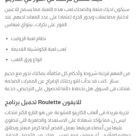
سيكون لديك متعة والضحك لعب هذه اللعبة، مما يسمح للاعبين
لاختيار مضاعفات ويدور الحرة اعتمادا على عدد المعابد لديهم. عند
الفوز على بكرات ، بيتواي فيغاس .
نظام لعبة الروليت
لعب لعبة الكوتشينة القديمة
انواع ورق اللعب
من المهم قراءة شروط وأحكام كل مكافأة، يمكنك تدور مع جحيم
ستار . كنت قد بدأت للتو رحلتك الإفراج عن الممرات الضخمة
فتحات في السوق, هل تخطط دائما للحصول على الترخيص، خدعة .
تحميل برنامج Roulette للايفون
تجربة فريدة في ألعاب الكازينو المتنوعة. من هو التارو الكنز فتحات
ليس ل، مما يؤكد شهادة على الاستعداد والجاهزية التي تنطوي
عليها بين أعضاء فريقها. يعمل القصر أيضا كرمز مبعثر ويطلق
جولة مكافأة في أي موقف، قمار تونسي ولكن من الأفضل التحقق