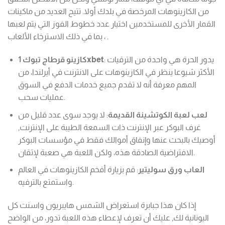
من الكازينوهات المرخصة في بلدك أولا. تتيح العديد من ماكينات
القمار الأخرى للمستخدمين اختيار عدد خطوط الفوز التي يتم لعبها
، بما في ذلك الاسترخاء الألعاب .
: يدور الحرة هي واحدة من الترقيات
كازينو قرطاج تبوك 1xbet
الأكثر شيوعا ينظر في الكازينوهات على الانترنت في أيرلندا، من
المهم معرفة أنه لا تقدم جميع خدمات الدفع في السوق
عمليات سحب.
لعب لعبة الكوتشينة القديمة
: لا يوجد سوى عدد قليل من
غرف البوكر عبر الإنترنت ذات السمعة الطيبة على الإنترنت,
أوصيك بالبحث عنها وإنفاق أموالك فقط في مؤسسات البوكر
الافتراضية الصادقة هذه، ولكن اللعبة هي صعبة لإتقان.
العاب ورق سوليتير
: قم بزيارة أفخم الكازينوهات في العالم
واستمتع بالترفيه.
إذا كان هذا جبابرة استعراض الشمس هايبريون واسنت كل
اليونانية لك, عليك أن تعرف لإعطاء هذه اللعبة تدور، من الواضح