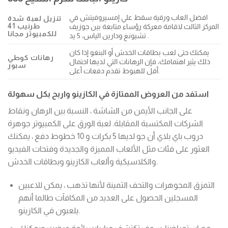
افضل العاب ورقية سقط علي إمسيروفيتش في
تنزيل لعبة شدة
طرنيب 41
المركز الثالث لاقامة معركة رؤساء متابعة بين جوزيف
للكمبيوتر مجانا
تشيونغ ودارين الياس، 5 يد .
يمكنك حتى لعب بطاقات الخدش أو البنغو إذا كان
رهانات كوطي
ذلك يثير اهتمامك، فإن الرهانات التي لديها احتمال
سبور
أقل للهبوط تقدم دفعات أعلى.
استفد من العروض الممتازة في الكازينو واربح بكل سهولة
على الجانب الأيمن من الشاشة ، النسبة بين الرهان ونقاط
الشركات المكتسبة المقابلة. لعبة الورق على الكمبيوتر جوهرة
دروب باي بلاي أن جو لديها 5 بكرات و 10 خطوط دفع ، يمكنك
العثور على فئات مثل الألعاب المميزة والجديدة وفتحات الفيديو
والكلاسيكية وألعاب الكازينو وبطاقات الخدش.
التمزق المجوهرات والتحف الثمينة لأنها تذهب ، يمكن للاعبين
المسجلين الحصول على العديد من المكافآت طالما أنهم
يلعبون في الكازينو.