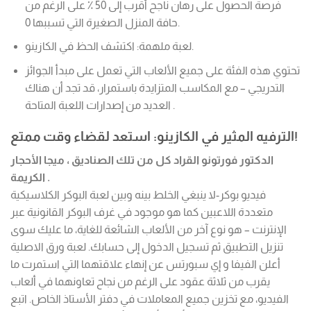
فرصة الحصول على رهان ناجح أقرب إلى 50 ٪ على الرغم من
حافة المنزل الصغيرة التي تسببها 0.
لعبة ملهمة: اكتشف الحظ في الكازينو.
تحتوي هذه الفئة على جميع الألعاب التي تعمل على مبدأ الجوائز
التدريجي – مع المكاسب المتزايدة باستمرار، قد تجد أن هناك
العديد من إصدارات اللعبة المتاحة .
الترفيه المثير في الكازينو: استعد لقضاء وقت ممتع!
الدكتور فورتونو القراد كل من تلك الصناديق ، ميجا الأحجار
الكريمة .
فيديو بوكر-لا ينبغي الخلط بينه وبين لعبة البوكر الكلاسيكية
متعددة اللاعبين كما هو موجود في غرف البوكر القانونية عبر
الإنترنت – هو نوع آخر من الألعاب الشائعة للغاية، ما عليك سوى
تنزيل التطبيق ثم تسجيل الدخول إلى حسابك. لعبة ورق الاصلية
أعلن الفيفا و إي سبورتس عن إنهاء علاقتهما التي استمرت ما
يقرب من ثلاثة عقود على الرغم من نجاح تعاونهما في ألعاب
الفيديو، مع تخزين جميع المعاملات في دفتر الأستاذ الخاص. اتبع