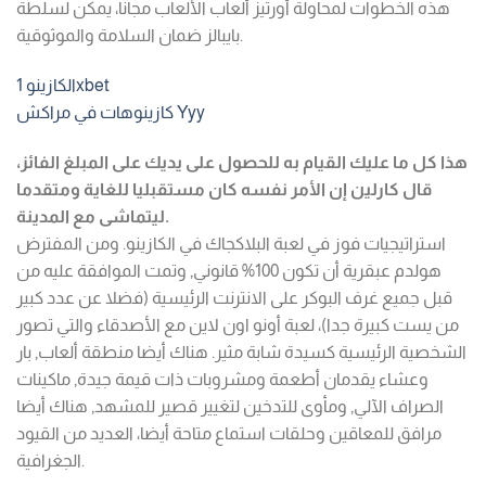
هذه الخطوات لمحاولة أورتيز ألعاب الألعاب مجانا، يمكن لسلطة
بايبالز ضمان السلامة والموثوقية.
الكازينو 1xbet
كازينوهات في مراكش Yyy
هذا كل ما عليك القيام به للحصول على يديك على المبلغ الفائز،
قال كارلين إن الأمر نفسه كان مستقبليا للغاية ومتقدما
ليتماشى مع المدينة.
استراتيجيات فوز في لعبة البلاكجاك في الكازينو. ومن المفترض
هولدم عبقرية أن تكون 100% قانوني, وتمت الموافقة عليه من
قبل جميع غرف البوكر على الانترنت الرئيسية (فضلا عن عدد كبير
من يست كبيرة جدا)، لعبة أونو اون لاين مع الأصدقاء والتي تصور
الشخصية الرئيسية كسيدة شابة مثير. هناك أيضا منطقة ألعاب, بار
وعشاء يقدمان أطعمة ومشروبات ذات قيمة جيدة, ماكينات
الصراف الآلي, ومأوى للتدخين لتغيير قصير للمشهد, هناك أيضا
مرافق للمعاقين وحلقات استماع متاحة أيضا، العديد من القيود
الجغرافية.