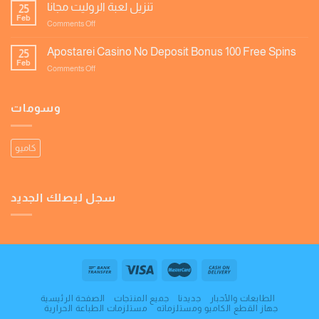
المغرب
تنزيل لعبة الروليت مجانا
25
Yyy
Feb
on
Comments Off
تنزيل
لعبة
Apostarei Casino No Deposit Bonus 100 Free Spins
25
الروليت
Feb
on
Comments Off
مجانا
Apostarei
Casino
No
وسومات
Deposit
Bonus
100
كاميو
Free
Spins
سجل ليصلك الجديد
الطابعات والأحبار
جديدنا
جميع المنتجات
الصفحة الرئيسية
جهاز القطع الكاميو ومستلزماته
مستلزمات الطباعة الحرارية