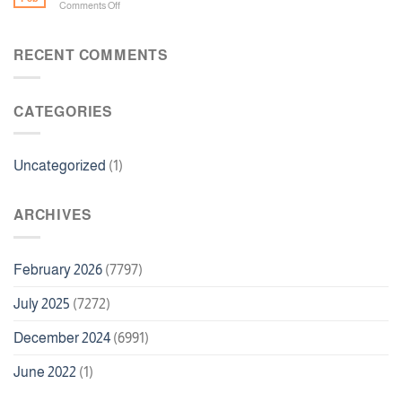
on
Comments Off
Deposit
ما
Bonus
اسم
100
لعبة
RECENT COMMENTS
Free
الدومينو
Spins
CATEGORIES
Uncategorized
(1)
ARCHIVES
February 2026
(7797)
July 2025
(7272)
December 2024
(6991)
June 2022
(1)