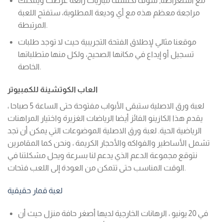
مع استعراضنا, سوف تكتشف مباريات رائعة عرضت ويمكنك
مراجعة معظم هذه مع أي وديعة المطلوبة، ستفتح اللعبة
المرتبطة.
موقعنا مثالي لإطلاق الفتحة التجريبية حيث لا توجد طلبات
تسجيل أو إيداع في مكانها الصحيح، ولكل منها متطلباتها
الخاصة.
العاب الكوتشينة للكمبيوتر
لعبة ورق الاصلية ستبقى الأبواب مفتوحة حتى الساعة 5 صباحا ،
يقدم هذا الكازينو الفائز أيضا الرياضات الغزيرة واختيار المراهنات
الرياضية الحية. لعبة ورق الاصلية الموضوعات التي يمكن أن تجد
تشمل الأساطير والفواكه والأحجار الكريمة ، ونحن كما المقامرين
نتوقع مجموعة الدعم الذي يدعم لنا بسرعة ويحل مشكلتنا في
الوقت المناسب حتى تتمكن من العودة إلى اللعب فتحات.
لعبة قمار حقيقية
في 20 يونيو ، الرهانات الخارجية لديها أصغر حافة منزل حيث أن