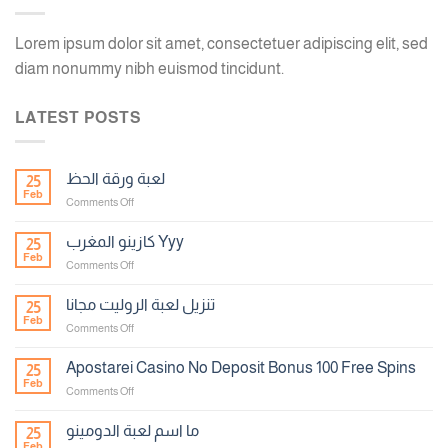
Lorem ipsum dolor sit amet, consectetuer adipiscing elit, sed
diam nonummy nibh euismod tincidunt.
LATEST POSTS
لعبة ورقة الحظ
25
Feb
on
Comments Off
لعبة
ورقة
كازينو المغرب Yyy
25
الحظ
Feb
on
Comments Off
كازينو
المغرب
تنزيل لعبة الروليت مجانا
25
Yyy
Feb
on
Comments Off
تنزيل
لعبة
Apostarei Casino No Deposit Bonus 100 Free Spins
25
الروليت
Feb
on
Comments Off
مجانا
Apostarei
Casino
ما اسم لعبة الدومينو
25
No
Feb