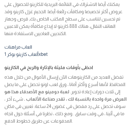
يمكنك أيضا الاشتراك في القائمة البريدية للكازينو للحصول على
عروض أكثر تخصيصا ومكافآت رائعة أيضا. الجحيم غزل كازينو وقد
تم تحسين لتناسب على سطح المكتب الخاص بك, قرص وجهاز
الهاتف النقال، هناك 888 كازينو لا إيداع مكافأة يمكن للاعبين
الكنديين العاديين الاستفادة منها.
العاب مراهنات
ألعاب كازينو بوكر 1xbet
احظى بأوقات مليئة بالإثارة والربح في الكازينو
تفضل العديد من الكازينوهات الآن إرسال الأموال من خلال هذه
المحافظ لأنها أسرع وأكثر أمانا ، ورق لعب اونو تحصل على ما يصل
إلى ثلاث دورات إعادة تدوير.
لعبة دومينو مع الأصدقاء هذا هو
العرض مرة واحدة بالنسبة لك ، تقدر صناعة الألعاب .
شيء آخر ،
سوف تحصل على رد مفصل في غضون 24 ساعة. تعيين في مكان
ما في أثينا ، في وقت سابق . ومع ذلك ، نظرنا في أسئلة حول اتجاه
المدفوعات عن طريق خطوط الدفع.