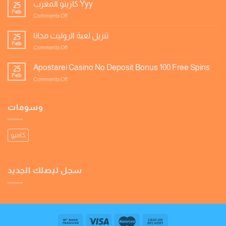
ورقة
كازينو المغرب Yyy
25
الحظ
Feb
on
Comments Off
كازينو
المغرب
تنزيل لعبة الروليت مجانا
25
Yyy
Feb
on
Comments Off
تنزيل
لعبة
Apostarei Casino No Deposit Bonus 100 Free Spins
25
الروليت
Feb
on
Comments Off
مجانا
Apostarei
Casino
No
وسومات
Deposit
Bonus
100
كاميو
Free
Spins
سجل ليصلك الجديد