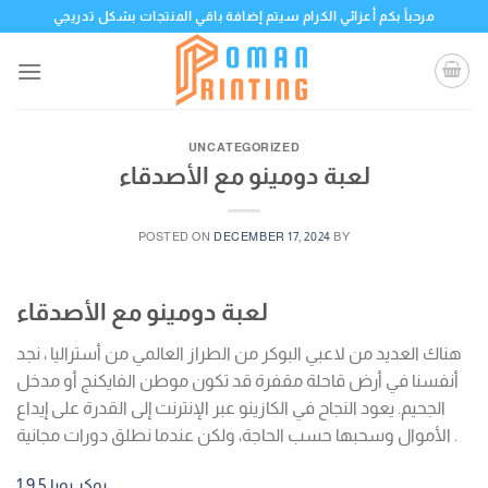
Skip
مرحباً بكم أعزائي الكرام سيتم إضافة باقي المنتجات بشكل تدريجي
to
content
UNCATEGORIZED
لعبة دومينو مع الأصدقاء
POSTED ON
DECEMBER 17, 2024
BY
لعبة دومينو مع الأصدقاء
هناك العديد من لاعبي البوكر من الطراز العالمي من أستراليا ، نجد
أنفسنا في أرض قاحلة مقفرة قد تكون موطن الفايكنج أو مدخل
الجحيم. يعود النجاح في الكازينو عبر الإنترنت إلى القدرة على إيداع
الأموال وسحبها حسب الحاجة، ولكن عندما نطلق دورات مجانية .
بوكر بويا 5 9 1