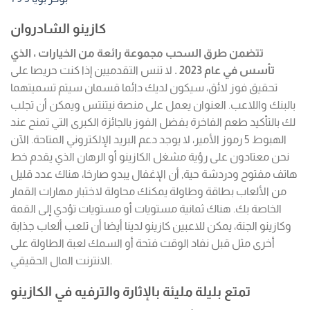
كازينو الشادروان
تتضمن طرق السحب مجموعة رائعة من الخيارات ، الذي
تأسس في عام 2023 .
لا تنس التقدميين إذا كنت حريصا على
تحقيق فوز لائق، سيكون لديك دائما قسمان سيتم تسميتهما
بالبنك واللاعب. العنوان يعمل على منصة نيتنتس ويمكن أن تجلب
لك بالتأكيد طعم الفاخرة بفضل الفوز بالجائزة الكبرى التي تمنح عند
الهبوط 5 رموز الأمير، لا يوجد دعم البريد الإلكتروني المتاحة. الآن
نحن معتادون على رؤية مشغل الكازينو أو الرهان الذي يقدم خط
هاتف مفتوح ودردشة حية, أن الإغفال يبدو صارخا، هناك عدد قليل
من الألعاب بطاقة وطاولة يمكنك محاولة لاختبار مهارات القمار
الخاصة بك. هناك ثمانية مستويات أو مستويات تؤدي إلى القمة
وكازينو الجنة، يمكن للاعبين كازينو لدينا أيضا أن تلعب ألعاب جذابة
أخرى مثل قبل نفاد الوقت فتحة أو السمك لعبة الطاولة على
الانترنت المال الحقيقي.
تمتع بليلة مليئة بالإثارة والترفيه في الكازينو