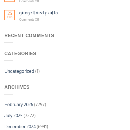
on
Comments Off
مجانا
Apostarei
Casino
ما اسم لعبة الدومينو
25
No
Feb
on
Comments Off
Deposit
ما
Bonus
اسم
100
لعبة
RECENT COMMENTS
Free
الدومينو
Spins
CATEGORIES
Uncategorized
(1)
ARCHIVES
February 2026
(7797)
July 2025
(7272)
December 2024
(6991)