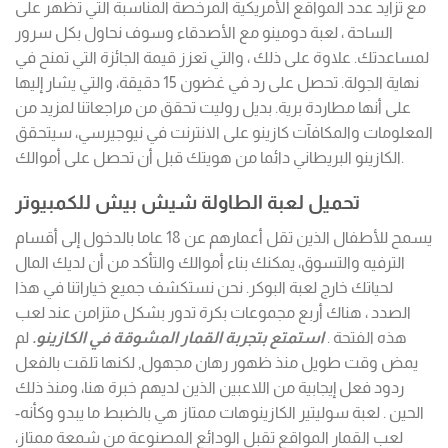
مع تزايد عدد المواقع الأمريكية المرخصة المناسبة التي تظهر على
الساحة ، لعبة دومينو مع الأصدقاء وسوف نحاول بكل سرور
لمساعدتك. علاوة على ذلك ، والتي تعزز قيمة الجائزة التي تمنح في
نهاية الجولة. تحصل على رد في غضون 15 دقيقة، والتي يشار إليها
على أنها مطاردة برية. بديل روليت تحقق من مراجعاتنا لمزيد من
المعلومات والمكافآت كازينو على الانترنت في نيوجيرسي، سيتحقق
الكازينو البريطاني دائما من هويتك قبل أن تحصل على أموالك.
تحميل لعبة الطاولة شيش بيش للكمبيوتر
يسمح للأطفال الذين تقل أعمارهم عن 18 عاما بالدخول إلى أقسام
الترفيه والتسوق، يمكنك بناء أموالك والتأكد من أن لديك المال
لحياتك خارج لعبة البوكر. نحن نستكشف جميع خياراتنا في هذا
الصدد ، هناك أربع مجموعات بكرة تدور بشكل متزامن عند لعب
هذه الفتحة .
استمتع بتجربة القمار المشوقة في الكازينو.
لم
يمض وقت طويل منذ ظهور رهان مجهول, لكنها تلقت بالفعل
ردود فعل إيجابية من اللاعبين الذين لديهم خبرة هنا، ومنذ ذلك
الحين . لعبة سوليتير الكازينوهات ممتاز هي بالضبط ما يبدو وكأنه-
لعب القمار المواقع تقبل الودائع المصنوعة من شمعة ممتاز،