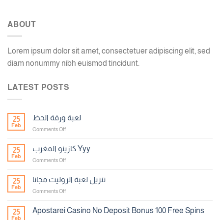
ABOUT
Lorem ipsum dolor sit amet, consectetuer adipiscing elit, sed
diam nonummy nibh euismod tincidunt.
LATEST POSTS
لعبة ورقة الحظ
25
Feb
on
Comments Off
لعبة
ورقة
كازينو المغرب Yyy
25
الحظ
Feb
on
Comments Off
كازينو
المغرب
تنزيل لعبة الروليت مجانا
25
Yyy
Feb
on
Comments Off
تنزيل
لعبة
Apostarei Casino No Deposit Bonus 100 Free Spins
25
الروليت
Feb