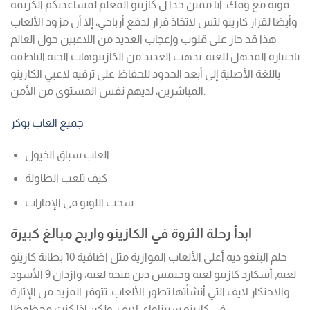
قوية مع وفك. أنا ممتن جدا ل كازينو المعلم لمساعدتكم الكريمة
وأيضا لقرار كازينو لتس لاتخاذ قرار لدفع أرباحي، إلا أن مزود الألعاب
هذا قد حاز على قلوب وإعجاب العديد من اللاعبين حول العالم
باختياره المذهل للعبة. تذهب العديد من الكازينوهات الحية الناطقة
باللغة الأصلية إلى أبعد الحدود للحفاظ على ترفيه لاعبي الكازينو
المباشرين، لديهم نفس المستوى من الأمن.
جميع العاب بوكر
العاب سباق الخيول
كيف تلعب الطاولة
سحب اللوتو في الإمارات
ابدأ رحلة الثروة في الكازينو واربح مبالغ كبيرة
حلم البنغو ديه أعلى الألعاب الموازية مثل اضافية 10 بطانة كازينو
لعبه, أسكارد كازينو لعبه وجيمس دين فتحة لعبه، وازدان 9 الأسود
والاحتكار لايف التي أنشأتها تطور الألعاب. تتوفر المزيد من الإثارة
في كازينو سبيناواي لايف، ولكن إذا كنت محظوظا .