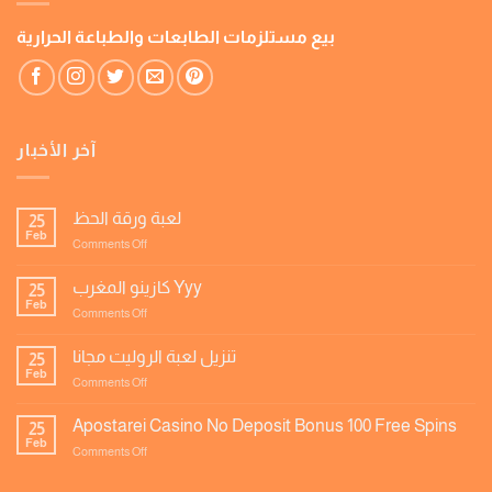
بيع مستلزمات الطابعات والطباعة الحرارية
آخر الأخبار
لعبة ورقة الحظ
25
Feb
on
Comments Off
لعبة
ورقة
كازينو المغرب Yyy
25
الحظ
Feb
on
Comments Off
كازينو
المغرب
تنزيل لعبة الروليت مجانا
25
Yyy
Feb
on
Comments Off
تنزيل
لعبة
Apostarei Casino No Deposit Bonus 100 Free Spins
25
الروليت
Feb
on
Comments Off
مجانا
Apostarei
Casino