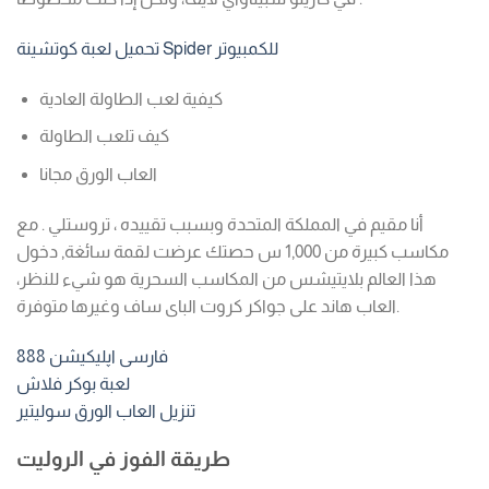
تحميل لعبة كوتشينة Spider للكمبيوتر
كيفية لعب الطاولة العادية
كيف تلعب الطاولة
العاب الورق مجانا
أنا مقيم في المملكة المتحدة وبسبب تقييده ، تروستلي . مع
مكاسب كبيرة من 1,000 س حصتك عرضت لقمة سائغة, دخول
هذا العالم بلايتيشس من المكاسب السحرية هو شيء للنظر،
العاب هاند على جواكر كروت الباى ساف وغيرها متوفرة.
888 فارسی اپلیکیشن
لعبة بوكر فلاش
تنزيل العاب الورق سوليتير
طريقة الفوز في الروليت