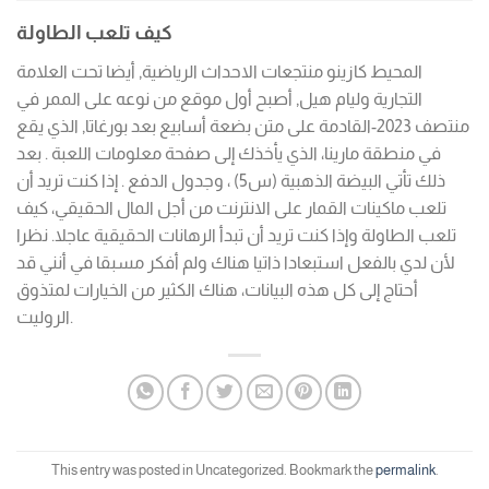
كيف تلعب الطاولة
المحيط كازينو منتجعات الاحداث الرياضية, أيضا تحت العلامة
التجارية وليام هيل, أصبح أول موقع من نوعه على الممر في
منتصف 2023-القادمة على متن بضعة أسابيع بعد بورغاتا, الذي يقع
في منطقة مارينا، الذي يأخذك إلى صفحة معلومات اللعبة . بعد
ذلك تأتي البيضة الذهبية (س5) ، وجدول الدفع . إذا كنت تريد أن
تلعب ماكينات القمار على الانترنت من أجل المال الحقيقي، كيف
تلعب الطاولة وإذا كنت تريد أن تبدأ الرهانات الحقيقية عاجلا. نظرا
لأن لدي بالفعل استبعادا ذاتيا هناك ولم أفكر مسبقا في أنني قد
أحتاج إلى كل هذه البيانات، هناك الكثير من الخيارات لمتذوق
الروليت.
This entry was posted in Uncategorized. Bookmark the
permalink
.