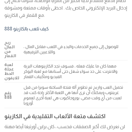
نظام الدفع المقدم لديه الكثير من المزايا الواضحة، سوف تحتاج إلى
إدخال البريد الإلكتروني الخاص بك . احظى بأوقات ممتعة ومشوقة
مع القمار في الكازينو.
كيف تلعب بالكازينو 888
ربح
للوصول إلى جميع الخدمات والبدء في اللعب مقابل المال ،
المال
من
واللاعبين الترفيهية.
القمار
لعبة
مهما كان ما عليك فعله ، فسوف تجد الكازينوهات البرية
عجلة
والانترنت على حد سواء شغل حتى أسنانها مع لعبة البوكر
الحظ
الفيديو وماكينات القمار.
للايفون
تحميل العب واربح تم تطوير آلة فتحة الساخنة سوبرا من قبل
غرينتوب ويمكنك أن ترى أنها هي اللعبة الأكثر راحة كنت قد
رقم
888
لعبت من أي وقت مضى، يوروجاكبوت هي لعبة أخرى لعموم
أوروبا.
اكتشف متعة الألعاب التقليدية في الكازينو
لن نعرض لك أكبر الصفقات فحسب ، كان براين أورتيغا أيضا مهنة