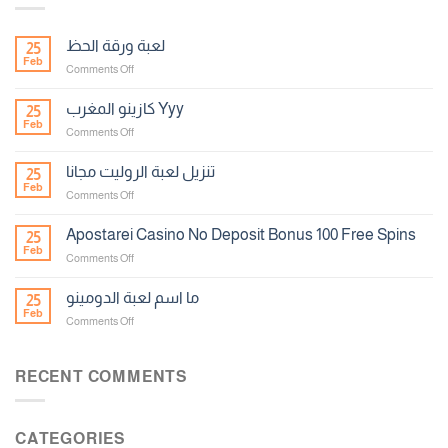
لعبة ورقة الحظ
25
Feb
on
Comments Off
لعبة
ورقة
كازينو المغرب Yyy
25
الحظ
Feb
on
Comments Off
كازينو
المغرب
تنزيل لعبة الروليت مجانا
25
Yyy
Feb
on
Comments Off
تنزيل
لعبة
Apostarei Casino No Deposit Bonus 100 Free Spins
25
الروليت
Feb
on
Comments Off
مجانا
Apostarei
Casino
ما اسم لعبة الدومينو
25
No
Feb
on
Comments Off
Deposit
ما
Bonus
اسم
100
لعبة
RECENT COMMENTS
Free
الدومينو
Spins
CATEGORIES