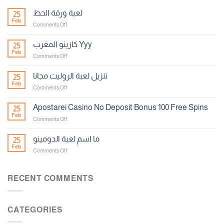
لعبة ورقة الحظ
25
Feb
on
Comments Off
لعبة
ورقة
كازينو المغرب Yyy
25
الحظ
Feb
on
Comments Off
كازينو
المغرب
تنزيل لعبة الروليت مجانا
25
Yyy
Feb
on
Comments Off
تنزيل
لعبة
Apostarei Casino No Deposit Bonus 100 Free Spins
25
الروليت
Feb
on
Comments Off
مجانا
Apostarei
Casino
ما اسم لعبة الدومينو
25
No
Feb
on
Comments Off
Deposit
ما
Bonus
اسم
100
لعبة
RECENT COMMENTS
Free
الدومينو
Spins
CATEGORIES