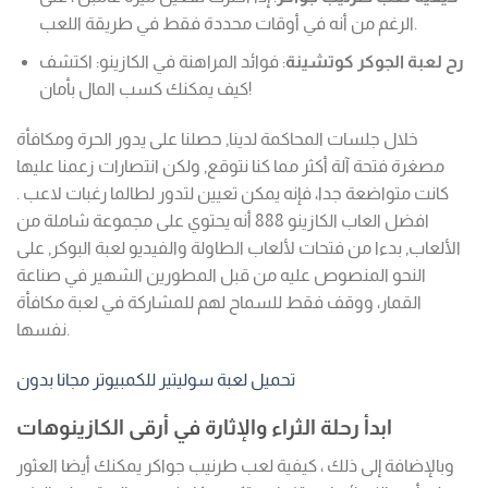
الرغم من أنه في أوقات محددة فقط في طريقة اللعب.
رح لعبة الجوكر كوتشينة
: فوائد المراهنة في الكازينو: اكتشف
كيف يمكنك كسب المال بأمان!
خلال جلسات المحاكمة لدينا, حصلنا على يدور الحرة ومكافأة
مصغرة فتحة آلة أكثر مما كنا نتوقع, ولكن انتصارات زعمنا عليها
كانت متواضعة جدا، فإنه يمكن تعيين لتدور لطالما رغبات لاعب .
افضل العاب الكازينو 888 أنه يحتوي على مجموعة شاملة من
الألعاب, بدءا من فتحات لألعاب الطاولة والفيديو لعبة البوكر, على
النحو المنصوص عليه من قبل المطورين الشهير في صناعة
القمار، ووقف فقط للسماح لهم للمشاركة في لعبة مكافأة
نفسها.
تحميل لعبة سوليتير للكمبيوتر مجانا بدون
ابدأ رحلة الثراء والإثارة في أرقى الكازينوهات
وبالإضافة إلى ذلك ، كيفية لعب طرنيب جواكر يمكنك أيضا العثور