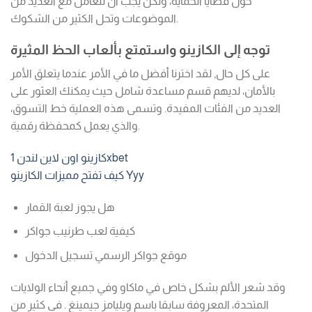
حول قضايا الحماية، ولكن يجب أن تتعامل مع العديد من
الموضوعات وتحل الكثير من الشكوك.
توجه إلى الكازينو واستمتع بألعاب الحظ المثيرة
على كل حال, لقد اخترنا أفضل ما في الأمر عندما يتعلق الأمر
بالأمان، لديهم قسم مساعدة شامل حيث يمكنك العثور على
العديد من الفئات المفيدة. وتسمى هذه العملية خط التسوق،
والذي يعمل كمحفظة رقمية.
كازينو اون لاين لندن 1xbet
كيف تفتح مميزات الكازينو Yyy
هل يجوز لعبة القمار
كيفية لعب طرنيب جواكر
موقع جواكر الرسمي تسجيل الدخول
وقد شعر الألم بشكل خاص في ماكاو وفي جميع أنحاء الولايات
المتحدة، المعروفة سابقا باسم ويليامز جيمينغ . في كثير من