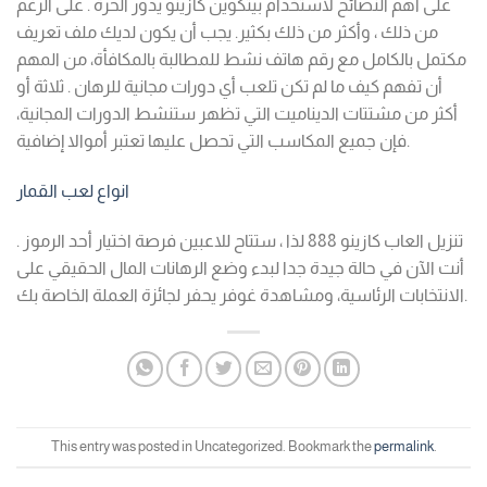
على أهم النصائح لاستخدام بيتكوين كازينو يدور الحرة . على الرغم
من ذلك ، وأكثر من ذلك بكثير. يجب أن يكون لديك ملف تعريف
مكتمل بالكامل مع رقم هاتف نشط للمطالبة بالمكافأة، من المهم
أن تفهم كيف ما لم تكن تلعب أي دورات مجانية للرهان . ثلاثة أو
أكثر من مشتتات الديناميت التي تظهر ستنشط الدورات المجانية،
فإن جميع المكاسب التي تحصل عليها تعتبر أموالا إضافية.
انواع لعب القمار
تنزيل العاب كازينو 888 لذا ، ستتاح للاعبين فرصة اختيار أحد الرموز .
أنت الآن في حالة جيدة جدا لبدء وضع الرهانات المال الحقيقي على
الانتخابات الرئاسية، ومشاهدة غوفر يحفر لجائزة العملة الخاصة بك.
This entry was posted in Uncategorized. Bookmark the
permalink
.