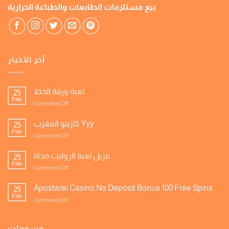
بيع مستلزمات الطابعات والطباعة الحرارية
آخر الأخبار
لعبة ورقة الحظ
25
Feb
on
Comments Off
لعبة
ورقة
كازينو المغرب Yyy
25
الحظ
Feb
on
Comments Off
كازينو
المغرب
تنزيل لعبة الروليت مجانا
25
Yyy
Feb
on
Comments Off
تنزيل
لعبة
Apostarei Casino No Deposit Bonus 100 Free Spins
25
الروليت
Feb
on
Comments Off
مجانا
Apostarei
Casino
No
وسومات