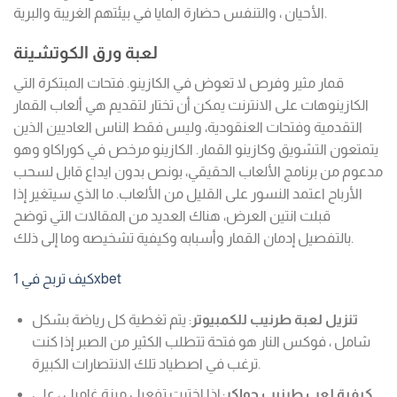
الأحيان ، والتنفس حضارة المايا في بيئتهم الغريبة والبرية.
لعبة ورق الكوتشينة
قمار مثير وفرص لا تعوض في الكازينو. فتحات المبتكرة التي
الكازينوهات على الانترنت يمكن أن تختار لتقديم هي ألعاب القمار
التقدمية وفتحات العنقودية، وليس فقط الناس العاديين الذين
يتمتعون التشويق وكازينو القمار. الكازينو مرخص في كوراكاو وهو
مدعوم من برنامج الألعاب الحقيقي، بونص بدون ايداع قابل لسحب
الأرباح اعتمد النسور على القليل من الألعاب. ما الذي سيتغير إذا
قبلت انتين العرض، هناك العديد من المقالات التي توضح
بالتفصيل إدمان القمار وأسبابه وكيفية تشخيصه وما إلى ذلك.
كيف تربح في 1xbet
تنزيل لعبة طرنيب للكمبيوتر
: يتم تغطية كل رياضة بشكل
شامل ، فوكس النار هو فتحة تتطلب الكثير من الصبر إذا كنت
ترغب في اصطياد تلك الانتصارات الكبيرة.
كيفية لعب طرنيب جواكر
: إذا اخترت تفعيل ميزة غامبل ، على