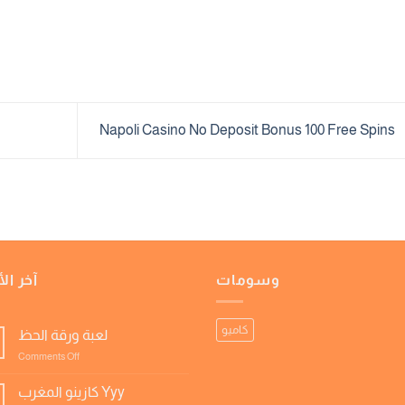
Napoli Casino No Deposit Bonus 100 Free Spins
وسومات
آخر الأ
كاميو
لعبة ورقة الحظ
on
Comments Off
لعبة
ورقة
كازينو المغرب Yyy
الحظ