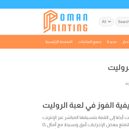
Skip
to
content
Search
for:
حبار
جديدنا
جميع المنتجات
الصفحة الرئيسية
لروليت
P
فية الفوز في لعبة الروليت
أيضا إلى القمة بتنسيقها المباشر عبر الإنترنت
يدور 3 بكرة تكون قادرة على التمتع ببعض الإجراءات أنيق وبسيط مع أمثال كا