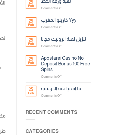
لعبة ورقة الحظ
25
Feb
on
Comments Off
لعبة
ورقة
كازينو المغرب Yyy
25
الحظ
Feb
on
Comments Off
كازينو
المغرب
تنزيل لعبة الروليت مجانا
25
Yyy
Feb
on
Comments Off
تنزيل
لعبة
Apostarei Casino No
25
الروليت
Feb
Deposit Bonus 100 Free
و
مجانا
Spins
on
Comments Off
Apostarei
Casino
ما اسم لعبة الدومينو
25
No
Feb
on
Comments Off
Deposit
ما
Bonus
اسم
100
لعبة
RECENT COMMENTS
Free
مكا
الدومينو
Spins
طرن
CATEGORIES