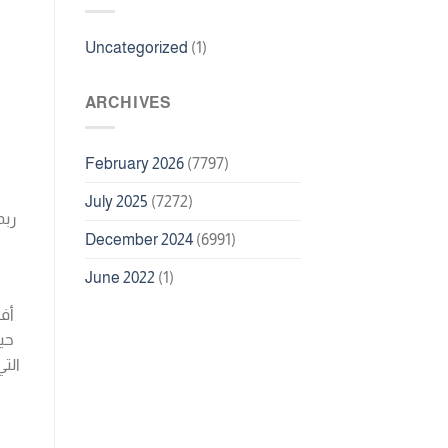
Uncategorized
(1)
ARCHIVES
February 2026
(7797)
July 2025
(7272)
ربم
December 2024
(6991)
June 2022
(1)
أفض
حي
الت