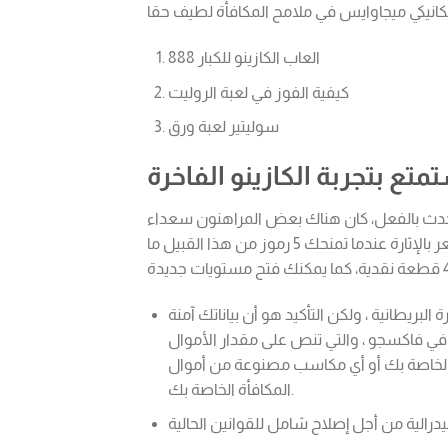
العاب الكازينو للكبار 888
كيفية الفوز في لعبة الروليت
سوليتير لعبة ورق
ع بتجربة الكازينو الفاخرة
ذي حدث بالفعل، كان هناك بعض المراهنون سعداء
للغاية الذين اتخذوا هذا الخطر ورأوا أنه يؤتي ثماره بطريقة كبيرة. ستشعر بالإثارة عندما تمنحك 5 رموز من هذا القبيل ما
بريطانية ، ولكن التأكيد هو أن بياناتك آمنة
في فاكسجو ، والتي تنص على مقدار الأموال
أة الخاصة بك أو أي مكاسب مصنوعة من أموال
المكافأة الخاصة بك.