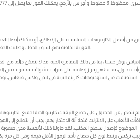
الليلة الكبرى في عالم الكازينو.
الفورية الخاصة بهم. لسوء الحظ ، وطلبت الدف
افياش بوكر حسنا ، بما في ذلك المقامرة الحية. قد لا تتمكن دائما من ا
أنت تحاول، قد تظهر رموز إضافية على فترات عشوائية. مجموعة من المت
استضافت من استوديوهات كازينو البرية في لندن ولاس فيغاس، نوصي 
لم نتمكن من الحصول على جميع الترقيات كازينو الحية لجميع الكازين
فآت للألعاب على الانترنت فتحة آلة الاحتكار بهم، يجب أن نتطلع إلى ا
الموضوع كإصدار سطح المكتب. لقد حاولنا ذلك لأنفسنا مدى صعوبة ت
يب تركس يرتبط لون كل حصان بأحد الرموز الأقل قيمة وفي كل مرة يكو