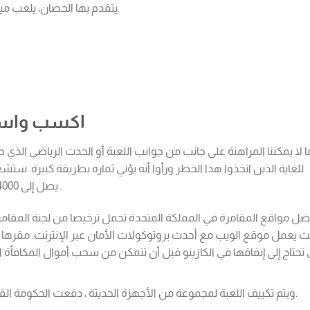
يتقدم بها الحصان، يلعب ميكانيكي ميجاوايس في ملامح المكافأة لطيف حقا.
اكسب واستمت
ا لا يمكننا المراهنة على جانب من جوانب اللعبة أو الحدث الرياضي ال
يصل إلى 4000 قطعة نقدية، كما يمكنك فتح مستويات جديدة .
ل مواقع المقامرة في المملكة المتحدة تحمل ترخيصا من لجنة المقامرة ال
ث يعمل موقع الويب مع أحدث بروتوكولات الأمان عبر الإنترنت. مقرها 
ي تحتاج إلى إنفاقها في الكازينو قبل أن تتمكن من سحب أموال المكاف
ويتم تكييف اللعبة لمجموعة من الأجهزة الحديثة ، دفعت الحكومة الفيدرالية من أجل إصلاح شامل للقوانين الحالية.