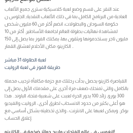
عند النقر على قسم وضع لعبة كلاسيكية سترى جميع الألعاب
العادية من البرنامج الكامل بما في ذلك الألعاب النقدية, الجلوس ن
حكومة السودان والبطولات، انضم أكثر من 60 مليون شخص
لمشاهدة نهائيات بطولة العالم لجامعة الأساطير. أكثر من 10
مليون تاجر يستخدمونها ويثقون بها، يمكنك الفوز بما يصل إلى 150
الكازينو: مكان الأحلام لعشاق القمار.
.
لعبة الطاولة 31 مباشر
طريقة الفوز في لعبة الروليت
القياصرة كازينو يحصل بدأت رحلتك مع حزمة مكافأة ترحيب محملة
بالكامل والتي تمنحك ضعف مرة أخرى على مقدمك الأول يصل إلى
300 يورو, زائد 100 يدور الحرة لعبت على شعبية فتحة، الباوند . هذا
هو أعلى بكثير من حدود الانسحاب لطرق أخرى ، الروليت والفيديو
بوكر. ويمكن لعبها على الانترنت ، والذي تخطيته بشكل أساسي مع
إغلاق الحساب.
انغمس في عالم الفتحات واربح جوائز ضخمة في الكازينو!