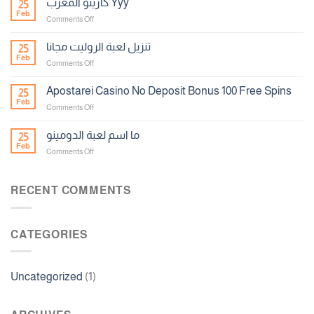
كازينو المغرب Yyy
25
الحظ
Feb
on
Comments Off
كازينو
المغرب
تنزيل لعبة الروليت مجانا
25
Yyy
Feb
on
Comments Off
تنزيل
لعبة
Apostarei Casino No Deposit Bonus 100 Free Spins
25
الروليت
Feb
on
Comments Off
مجانا
Apostarei
Casino
ما اسم لعبة الدومينو
25
No
Feb
on
Comments Off
Deposit
ما
Bonus
اسم
100
لعبة
RECENT COMMENTS
Free
الدومينو
Spins
CATEGORIES
Uncategorized
(1)