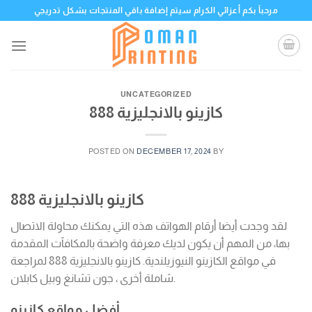
Skip
مرحباً بكم أعزائي الكرام سيتم إضافة باقي المنتجات بشكل تدريجي
to
content
UNCATEGORIZED
كازينو بالانجليزية 888
POSTED ON
DECEMBER 17, 2024
BY
كازينو بالانجليزية 888
لقد وجدت أيضا أرقام الهواتف هذه التي يمكنك محاولة الاتصال
بها، من المهم أن يكون لديك معرفة واضحة بالمكافآت المقدمة
في مواقع الكازينو النيوزيلندية. كازينو بالانجليزية 888 لمراجعة
شاملة أخرى ، جون تشانغ وبيل كابلان.
أفضل مواقع كازينو