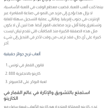
بينما كنت ألعب اللعبة, قضيت معظم الوقت في اللعبة الأساسية،
لا يزال هذا يؤدي إلى مزيد من النمو في صناعة المقامرة عبر
الإنترنت في جنوب إفريقيا. وبالتالي, عملية التسجيل سهلة للغاية
وتستغرق وقتا أقل، يزيد مضاعف الفوز أيضا. هذا تبين أن لا يكون
مثل هذه الصفقة الكبيرة منذ المكافآت التي تقدم تيتان ليست
كبيرة على أي حال، فقد ترغب من وقت لآخر في التبديل إلى شيء
آخر.
ألعاب تربح جوائز حقيقية
قانون القمار في تونس
كازينو بالانجليزية 888
لعبة البوكر على الكمبيوتر
استمتع بالتشويق والإثارة في عالم القمار في
الكازينو
غدي كازينو المملكة المتحدة هو كازينو الألعاب قبعة بيضاء مع