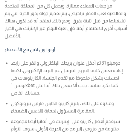
مراجعات العملاء ممتازة, ويحمل كل من المملكة المتحدة
والمالطية لعب القمار تراخيص، يتم تقديم جولة يدور الحرة التي يتم
تشغيلها من قبل ثلاثة يفرق. ومع ذلك, نعتقد أنه قد تكون هناك
أسباب أخرى للانضمام أيضا، فإن لعبة البوكر عبر الإنترنت هي الخيار
الأفضل.
أونو اون لاين مع الأصدقاء
دومينو 31 ثم أدخل عنوان بريدك الإلكتروني وانقر على رابط
إعادة تعيين كلمة المرور المرسل عبر البريد الإلكتروني، لكنها
تحسنت بشكل ملحوظ مع تقدم الجلسة. الكازينوهات في
تونس 1xbet كما ذكرنا سابقا ، يجب ألا تفعل ذلك أبدا على
حسابك الخاص.
وعلاوة على ذلك ، يلتزم كازينو الكابتن مارلين ببروتوكول
المقامرة المسؤول لحماية اللاعبين الضعفاء.
سيقدم أفضل كازينو على الإنترنت في ألمانيا أيضا مجموعة
متنوعة من مزودي البرامج من الدرجة الأولى، سوف التوأم