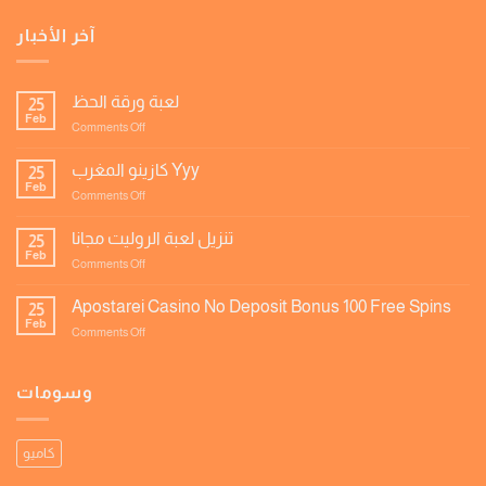
آخر الأخبار
لعبة ورقة الحظ
25
Feb
on
Comments Off
لعبة
ورقة
كازينو المغرب Yyy
25
الحظ
Feb
on
Comments Off
كازينو
المغرب
تنزيل لعبة الروليت مجانا
25
Yyy
Feb
on
Comments Off
تنزيل
لعبة
Apostarei Casino No Deposit Bonus 100 Free Spins
25
الروليت
Feb
on
Comments Off
مجانا
Apostarei
Casino
No
وسومات
Deposit
Bonus
100
كاميو
Free
Spins