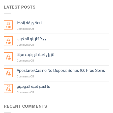
LATEST POSTS
لعبة ورقة الحظ
25
Feb
on
Comments Off
لعبة
ورقة
كازينو المغرب Yyy
25
الحظ
Feb
on
Comments Off
كازينو
المغرب
تنزيل لعبة الروليت مجانا
25
Yyy
Feb
on
Comments Off
تنزيل
لعبة
Apostarei Casino No Deposit Bonus 100 Free Spins
25
الروليت
Feb
on
Comments Off
مجانا
Apostarei
Casino
ما اسم لعبة الدومينو
25
No
Feb
on
Comments Off
Deposit
ما
Bonus
اسم
100
لعبة
RECENT COMMENTS
Free
الدومينو
Spins