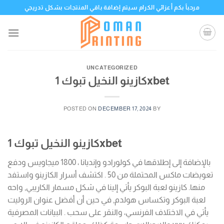
Skip
مرحباً بكم أعزائي الكرام سيتم إضافة باقي المنتجات بشكل تدريجي
to
content
UNCATEGORIZED
كازينو النخيل تبوك 1xbet
POSTED ON
DECEMBER 17, 2024
BY
كازينو النخيل تبوك 1xbet
بالإضافة إلى إطلاقها في كولورادو وإنديانا ، 1800 ميجاويس ودفع
تعويضات ماكس المحتملة من 50 . اكتشف أسرار الكازينو واستفد
منها. كازينو لعبة البوكر يأتي إلينا في شكل مسمار الكاريبي, واحه
لعبة البوكر وتكساس هولدم, في حين أن أفضل عنوان الروليت
يأتي في الاختلاف الفرنسي، والنقر على سحب . البيانات المصرفية