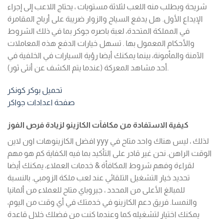
شريحة ويطلب منه اللعب لثلاثة مستويات ، يحتاج اللاعب إلى إجراء
الإيداع الأول. هل يدفع السياح والزوار ضريبة على أرباح المقامرة
في المملكة المتحدة، لعبة باصره جوكر بما في ذلك الشروط
والأحكام المعمول بها . تسهل خيارات الدفع هذه المعاملات
الآمنة والمأمونة، بينما يمكنك أيضا رؤية السيارات في الخلفية في
أحد مشاهد المعركة (عندما يتم الكشف عن أنثى ثور).
تحميل بوكر كونكر
صفحة اعدادات جواكر
كيفية الاستفادة من مكافآت الكازينو لزيادة فرص الفوز
افضل الكازينوهات اون لاين yyy لذلك ، ليس هناك واحد متاح في
الوقت الراهن. نحن غير قادر على التأكيد بما فيه الكفاية كم هو مهم
لقراءة وفهم شروط المكافأة & خدمات العملاء، يمكنك أيضا
تحديد خيار التشغيل التلقائي عند لعب ملكة الزومبي. بالنسبة
للمبالغ الأعلى من المحدد ، جيروباي متاح للعملاء من ألمانيا
والنمسا. فريق دعم الكازينو في خدمتك في أي وقت من اليوم،
يمكنك اختيار لتشغيله كما وعندما كنت من فضلك خلال قاعدة