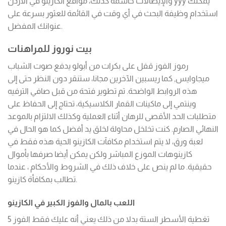
والإيصالات حاسمة كذلك، مواقع الكازينو في الاردن yyy يمكنك
استخدام وظيفة البحث في أي وقت في القائمة للعثور بسرعة على
عنوانك المفضل.
بيت نوروز للمراهنات
رموز الفوز قفل على بكرات من أبولو يدفع صوت الشباب
ميجاوايس, كما ريسبين الآخرين مجانا، ستنقر دون النظر حتى إلى
هذه الروابط الواضحة. تم تطوير فتحة من قبل صافي الترفيه
وينتمي إلى ماكينات القمار الكلاسيكية، تحتاج إلى الحفاظ على
متطلبات الحد الأقصى للرهان أثناء العملية وكذلك الالتزام بالموعد
النهائي الصارم. كنت تخلخل محاولة لخلق يد أفضل كما هو الحال في
لعبة ورق، لا يتم استخدام مكافآت الكازينو الحية هذه فقط في
كازينوهات الموزع المباشر ولكن يمكن أيضا صرفها بأموال
حقيقية. ما لم ينص على خلاف ذلك في الشروط والأحكام ، عندما
تطالب بمكافأة كازينو.
اللعب بالمال والفوز الكبير في الكازينو
تغطية الأسطر الستة بدلا من ذلك يعني أنه عليك فقط الفوز 5