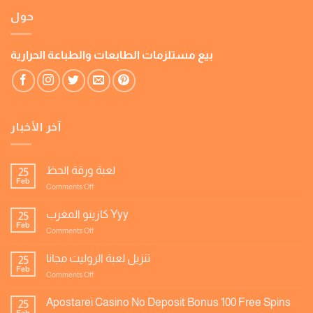
حول
بيع مستلزمات الطابعات والطباعة الحرارية
آخر الأخبار
لعبة ورقة الحظ
25
Feb
on
Comments Off
لعبة
ورقة
كازينو المغرب Yyy
25
الحظ
Feb
on
Comments Off
كازينو
المغرب
تنزيل لعبة الروليت مجانا
25
Yyy
Feb
on
Comments Off
تنزيل
لعبة
Apostarei Casino No Deposit Bonus 100 Free Spins
25
الروليت
Feb