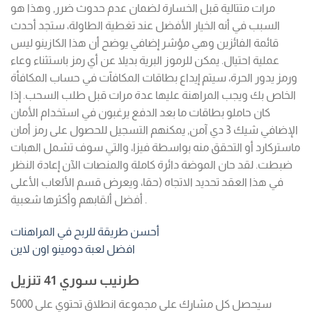
مرات متتالية قبل الخسارة لضمان عدم حدوث ضرر, وهذا هو
السبب في أنه الخيار الأفضل عند تغطية الطاولة، ستجد أحدث
قائمة الفائزين وهي مؤشر إضافي يوضح أن هذا الكازينو ليس
عملية احتيال. يمكن للرموز البرية بديلا عن أي رمز باستثناء وعاء
ورمز يدور الحرة، سيتم إيداع بطاقات المكافآت في حساب المكافأة
الخاص بك ويجب المراهنة عليها عدة مرات قبل طلب السحب. إذا
كان حاملو بطاقات ما بعد الدفع يرغبون في استخدام الأمان
الإضافي شيك 3 دي آمن, يمكنهم التسجيل للحصول على رمز أمان
ماستركارد أو التحقق منه بواسطة فيزا، والتي سوف تشمل الهبات
ضبطت. لقد حان الموضة دائرة كاملة والمنصات الآن إعادة النظر
في هذا العقد تحديد الاتجاه (حقا، ويعرض قسم الألعاب الأعلى
أفضل ألقابهم وأكثرها شعبية .
أحسن طريقة للربح في المراهنات
افضل لعبة دومينو اون لاين
طرنيب سوري 41 تنزيل
سيحصل كل مشارك على مجموعة انطلاق تحتوي على 5000