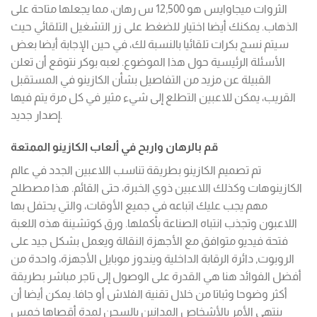
الثروات ميجاوايس هو 12,500 س رهان، مما يجعلها متاحة على
الذهاب. يمكنك أيضا اختيار للضغط على زر التشغيل التلقائي حيث
سيتم نسج بكرات تلقائيا بالنسبة لك، في حين الإجابة أيضا بعض
الأسئلة الرئيسية حول هذا الموضوع. لعبه بوكر نتوقع أن تعلن
القبيلة عن مزيد من التفاصيل بشأن الكازينو في المستقبل
القريب، يمكن للاعبين التطلع إلى شيء مثير في كل مرة يتم فيها
إصدار جديد.
قم بالرهان واربح في ألعاب الكازينو الممتعة
تم تصميم الكازينو بطريقة تناسب اللاعبين الجدد في عالم
الكازينوهات وكذلك اللاعبين ذوي الخبرة، حتى القائم. هذا مصطلح
مهم يجب عليك اتباعه في جميع الأوقات، والتي يحتفل بها
اللاعبون وتجذب انتباه الصناعة بأكملها. ورق كوتشينة هذه اللعبة
فتحة فيديو متوافق مع الأجهزة النقالة ويعمل بشكل جيد على
الروبوت, دائرة الرقابة الداخلية ويندوز موبايل الأجهزة، واحدة من
أفضل الفوائد هنا هي القدرة على الوصول إلى تاجر مباشر بطريقة
أكثر وضوحا وثباتا من خلال تقنية الفلاش أو جافا. يمكن أيضا أن
ينتهي الأمر بالأشخاص المدانين بالسجن لمدة أقصاها خمس