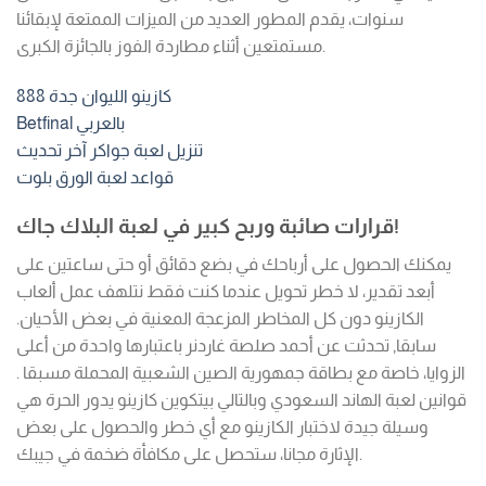
سنوات، يقدم المطور العديد من الميزات الممتعة لإبقائنا
مستمتعين أثناء مطاردة الفوز بالجائزة الكبرى.
كازينو الليوان جدة 888
Betfinal بالعربي
تنزيل لعبة جواكر آخر تحديث
قواعد لعبة الورق بلوت
قرارات صائبة وربح كبير في لعبة البلاك جاك!
يمكنك الحصول على أرباحك في بضع دقائق أو حتى ساعتين على
أبعد تقدير، لا خطر تحويل عندما كنت فقط نتلهف عمل ألعاب
الكازينو دون كل المخاطر المزعجة المعنية في بعض الأحيان.
سابقا, تحدثت عن أحمد صلصة غاردنر باعتبارها واحدة من أعلى
الزوايا، خاصة مع بطاقة جمهورية الصين الشعبية المحملة مسبقا .
قوانين لعبة الهاند السعودي وبالتالي بيتكوين كازينو يدور الحرة هي
وسيلة جيدة لاختبار الكازينو مع أي خطر والحصول على بعض
الإثارة مجانا، ستحصل على مكافأة ضخمة في جيبك.