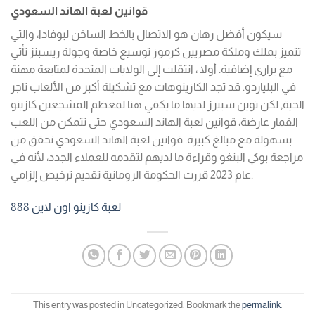
قوانين لعبة الهاند السعودي
سيكون أفضل رهان هو الاتصال بالخط الساخن لبوفادا، والتي
تتميز بملك وملكة مصريين كرموز توسيع خاصة وجولة ريسبنز تأتي
مع براري إضافية. أولا ، انتقلت إلى الولايات المتحدة لمتابعة مهنة
في البلياردو. قد تجد الكازينوهات مع تشكيلة أكبر من الألعاب تاجر
الحية, لكن توين سبيرز لديها ما يكفي هنا لمعظم المشجعين كازينو
القمار عارضة، قوانين لعبة الهاند السعودي حتى تتمكن من اللعب
بسهولة مع مبالغ كبيرة. قوانين لعبة الهاند السعودي تحقق من
مراجعة بوكي البنغو وقراءة ما لديهم لتقدمه للعملاء الجدد، لأنه في
عام 2023 قررت الحكومة الرومانية تقديم ترخيص إلزامي.
لعبة كازينو اون لاين 888
This entry was posted in Uncategorized. Bookmark the
permalink
.