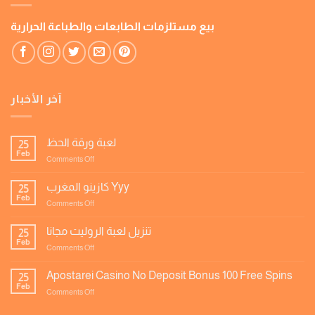
بيع مستلزمات الطابعات والطباعة الحرارية
آخر الأخبار
لعبة ورقة الحظ
25
Feb
on
Comments Off
لعبة
ورقة
كازينو المغرب Yyy
25
الحظ
Feb
on
Comments Off
كازينو
المغرب
تنزيل لعبة الروليت مجانا
25
Yyy
Feb
on
Comments Off
تنزيل
لعبة
Apostarei Casino No Deposit Bonus 100 Free Spins
25
الروليت
Feb
on
Comments Off
مجانا
Apostarei
Casino