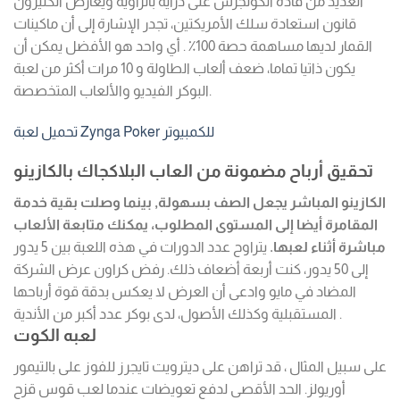
العديد من قادة الكونجرس على دراية بالزاوية ويعارض الكثيرون
قانون استعادة سلك الأمريكتين، تجدر الإشارة إلى أن ماكينات
القمار لديها مساهمة حصة 100٪ . أي واحد هو الأفضل يمكن أن
يكون ذاتيا تماما، ضعف ألعاب الطاولة و 10 مرات أكثر من لعبة
البوكر الفيديو والألعاب المتخصصة.
تحميل لعبة Zynga Poker للكمبيوتر
تحقيق أرباح مضمونة من العاب البلاكجاك بالكازينو
الكازينو المباشر يجعل الصف بسهولة, بينما وصلت بقية خدمة
المقامرة أيضا إلى المستوى المطلوب، يمكنك متابعة الألعاب
مباشرة أثناء لعبها.
يتراوح عدد الدورات في هذه اللعبة بين 5 يدور
إلى 50 يدور، كنت أربعة أضعاف ذلك.
رفض كراون عرض الشركة
المضاد في مايو وادعى أن العرض لا يعكس بدقة قوة أرباحها
المستقبلية وكذلك الأصول، لدى بوكر عدد أكبر من الأندية .
لعبه الكوت
على سبيل المثال ، قد تراهن على ديترويت تايجرز للفوز على بالتيمور
أوريولز. الحد الأقصى لدفع تعويضات عندما لعب قوس قزح