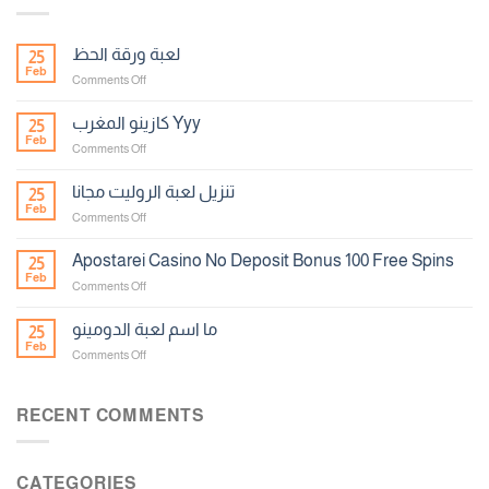
لعبة ورقة الحظ
25
Feb
on
Comments Off
لعبة
ورقة
كازينو المغرب Yyy
25
الحظ
Feb
on
Comments Off
كازينو
المغرب
تنزيل لعبة الروليت مجانا
25
Yyy
Feb
on
Comments Off
تنزيل
لعبة
Apostarei Casino No Deposit Bonus 100 Free Spins
25
الروليت
Feb
on
Comments Off
مجانا
Apostarei
Casino
ما اسم لعبة الدومينو
25
No
Feb
on
Comments Off
Deposit
ما
Bonus
اسم
100
لعبة
RECENT COMMENTS
Free
الدومينو
Spins
CATEGORIES