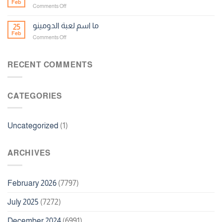
Feb
on
Comments Off
مجانا
Apostarei
Casino
ما اسم لعبة الدومينو
25
No
Feb
on
Comments Off
Deposit
ما
Bonus
اسم
100
لعبة
RECENT COMMENTS
Free
الدومينو
Spins
CATEGORIES
Uncategorized
(1)
ARCHIVES
February 2026
(7797)
July 2025
(7272)
December 2024
(6991)