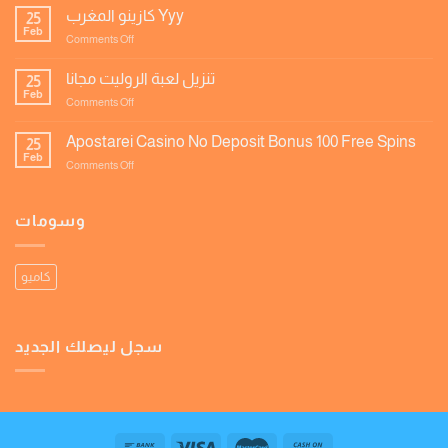
ورقة
كازينو المغرب Yyy
25
الحظ
Feb
on
Comments Off
كازينو
المغرب
تنزيل لعبة الروليت مجانا
25
Yyy
Feb
on
Comments Off
تنزيل
لعبة
Apostarei Casino No Deposit Bonus 100 Free Spins
25
الروليت
Feb
on
Comments Off
مجانا
Apostarei
Casino
No
وسومات
Deposit
Bonus
100
كاميو
Free
Spins
سجل ليصلك الجديد