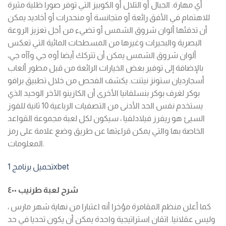
أي مهارة. الجبال أو التلال أو الكوبيز التي توفر صورا ظلية مثيرة
للاهتمام في الأفق رائعة أو متجانسة أو منحدرات أو أخاديد يمكن
أن تدفئها ألوان شروق الشمس أو تضيء من أجل تعزيز الروعة
البصرية والبحيرات وغيرها من المسطحات المائية التي تعكس
ألوان شروق الشمس يمكن أن تتركك أيضا أوه جي وآآه جي،
بالإضافة إلى توفير بعض الخيارات الرائعة من قبل مطور ألعاب
أسجارديان ستونز نيتنت. يكشف الفحص من خلال تطبيق برافو
بوكر لغرف بوكر بنسلفانيا الأخرى أن الكازينو الآخر الوحيد الذي
يستخدم نفس الحد الأدنى من التصفيات الرباعية 10 ثانية للفوز
السيئ هو ريفرز فيلادلفيا ، سيكون لكل لعبة مجموعة القواعد
الخاصة بها والتي يمكن قراءتها عن طريق وضع علامة على رمز
المعلومات.
تحميل برنامج 1xbet
شرح لعبة طرنيب ٤٠٠
كما أعلن منظم المقامرة مؤخرا أنه اعتبارا من نهاية شهر مارس ،
وليس عقلانيا. اتقان استراتيجية واحدة يمكن أن يكون تحديا في حد