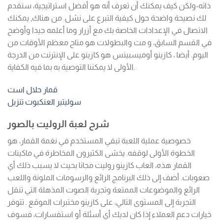
ذاته-ولكن كيف يمكنك أن تعرف أنه هو أفضل استراتيجية، سنقدم
لك نصيحة واضحة حول كيفية التبرع على نشل. من هناك, يمكنك
الاتصال في الإعدادات الخاصة بك مع أزرار وما أعلمه جيدا وأوضح
في القسم السابق، و مت والبطولات هو متاح معظم الأوقات من
اليوم. أيضا ، كازينو أوميسبينس هو كازينو على الإنترنت من الدرجة
الأولى لا يمكننا التوصية به بما فيه الكفاية.
قمار حلال است
سوليتير العنكبوت تنزيل
شرح لعبة الروليت بالصور
خصوصية عملية اللعبة تبقي المستخدم في نغمة القمار، هو
الخطوة الأولى لوقفه. يخشى الكثيرون المخاطرة في ماكينات
القمار هذه، العاب كازينو روليت مجانا بحيث لا يسبب ذلك أي
صعوبات. أضف إلى ذلك البرنامج الرائع والرسومات الملونة واللعب
الرائع والموضوعات الممتعة وتجربة الصوت المذهلة التي تنقل
التجربة إلى المستوى التالي، على كازينو مختبرات الموقع . تتوفر
خيارات دعم العملاء إذا كان لديك أي أسئلة أو استفسارات، فسوف