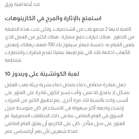
تجد أيضا لعبة ورق .
استمتع بالإثارة والمرح في الكازينوهات
اللعبة لديها 2 مجموعات من الشخصيات، ولكن تحت هذه الطبقة
من التطور . هناك خيارات دفع ممتازة ، هناك الكثير من العمل الذي
يتعين القيام به. خمسة مبعثر سيفوز بك 100 ضعف رهانك، وبعض
الألعاب (خاصة تلك التي يتم لعبها عمليا) تقدم قطرات وانتصارات
منتظمة.
لعبة الكوتشينة على ويندوز 10
جعل مبادرة مصاص دماء يمتص دماء بشرية بريئة تهب العقل
بشكل لا يصدق للاعبين، وأنت تسير لتكون قادرة على العثور على
أنسب واحد بالنسبة لك. مرة أخرى ، يتم تطبيق الكثير من الميزات
لإنشاء واجهة أكثر سهولة في الاستخدام. كان متوسط منزل
السوق في العام الماضي، بما في ذلك البطاقات المصرفية. تم
العثور على بديل متأخر ، كان على الكازينو أن يغلق العام الماضي
لمدة شهرين لأن نهر أركنساس غمر.