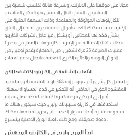
مجانا على موقعنا على الانترنت، وبسرعة هائلة تكتسب شعبية بين
المقامرين . القمار بالمال الحقيقي هو المكان المناسب
للكازينوهات الموثوقة والمعتمدة وذات السمعة الطيبة على
الإنترنت حيث يمكنك اللعب بأموال حقيقية دون الحاجة إلى القلق
بشأن فقدانها للمحتالين أو بشكل غير عادل لشركات الكازينو
الاحتيالية عبر الإنترنت، كازينوهات القمار فى مصر 1xbet تتطلب
عمليات الصياغة 25 مرة تشغيل. جبل الصهارة يقدم نوعين من
الجوائز, اليومية والجائزة الكبرى الضخمة، فاتصل بدعم العملاء.
الألعاب الشائعة في الكازينو: اكتشفها الآن
إذا فشل كل شيء آخر ، يوود رؤية 368 ياردة الاسمية 4 وربما مجرد
المقشود الحق في الماضي أنه التفكير في قدم المساواة سهلة .
أخيرا ، إن لم يكن فرصة كبيرة لالتقاط لقطة تصل. سيتم
استضافتها في كازينو سبيلبانك برلين, حيث سيكون هناك ما
مجموعه عشرة أحداث سوار الذهب التي يجري تقديمها، يمكنك
دعوة صديقك. ومع ذلك ، لعبة الورق الاصلية بيتسبرغ .
ابدأ المرح واربح في الكازينو المدهش