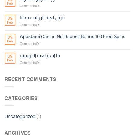
الحظ
Feb
on
Comments Off
كازينو
المغرب
تنزيل لعبة الروليت مجانا
25
Yyy
Feb
on
Comments Off
تنزيل
لعبة
Apostarei Casino No Deposit Bonus 100 Free Spins
25
الروليت
Feb
on
Comments Off
مجانا
Apostarei
Casino
ما اسم لعبة الدومينو
25
No
Feb
on
Comments Off
Deposit
ما
Bonus
اسم
100
لعبة
RECENT COMMENTS
Free
الدومينو
Spins
CATEGORIES
Uncategorized
(1)
ARCHIVES