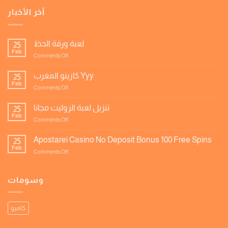
آخر الأخبار
لعبة ورقة الحظ
25
Feb
on
Comments Off
لعبة
ورقة
كازينو المغرب Yyy
25
الحظ
Feb
on
Comments Off
كازينو
المغرب
تنزيل لعبة الروليت مجانا
25
Yyy
Feb
on
Comments Off
تنزيل
لعبة
Apostarei Casino No Deposit Bonus 100 Free Spins
25
الروليت
Feb
on
Comments Off
مجانا
Apostarei
Casino
No
وسومات
Deposit
Bonus
100
كاميو
Free
Spins