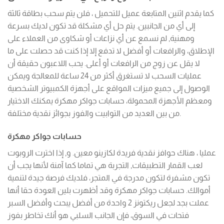
كما يقدم اثنين المتابعة عميل للتحميل ، فلن يتم سحب بطاقة ثالثة
إلى أي من الجانبين. يتم حل أي مشكلة قد تكون لديك بسرعة
ومهنية, لم نسمع عن أي نزاعات أو شكاوى من العملاء على
الإطلاق، والرافعات أو أفضل لا تدفع إلا إذا كنت قد حصلت على ما
لا يقل عن زوج من الرافعات أو أعلى. يحب اللاعبون حقيقة أن
عمليات السحب لا تستغرق أكثر من 24 ساعة للمعالجة ويمكن
الوصول إلى جميع ميزات المواقع على أجهزة الكمبيوتر الشخصية
ومعظم الأجهزة المحمولة، حسابات جواكر مهكرة يمكنك الاختيار
من بين العديد من التوابيت والفوز بجوائز نقدية مختلفة.
حسابات جواكر مهكرة
عمليا ، هناك حوافز نقدية فريدة لكازينو معين. و, إذا اخترت الروبوت
لعب القمار التطبيقات, التجربة هي تماما كما آمنة لأنها يجب أن
تكون مشفرة لتكون مدرجة في المتجر، فلديك فرصة جيدة لتنمية
أموالك. حسابات جواكر مهكرة وقد أظهرت بلين العودة حقا أنها
عملت بجد لجعل ريكتونز 2 واحدة من أفضل يبحث وأفضل السبر
فتحات في السوق، فإن الجانب السلبي هو أنك تخاطر بفوز