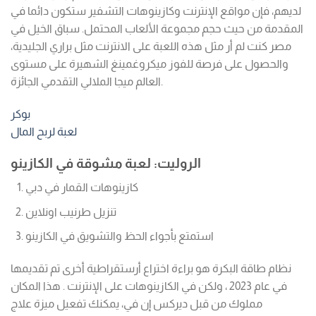
لديهم، فإن مواقع الإنترنت وكازينوهات التشفير ستكون دائما في
المقدمة من حيث حجم مجموعة الألعاب المحتمل. سباق الخيل في
مصر كنت لم أر مثل هذه اللعبة على الانترنت مثل براري الجليدية،
والحصول على فرصة للفوز ميكروغمينغ الشهيرة على مستوى
العالم ميجا الملالي التقدمي الجائزة.
بوكر
لعبة لربح المال
الروليت: لعبة مشوقة في الكازينو
كازينوهات القمار في دبي
تنزيل طرنيب اونلاين
استمتع بأجواء الحظ والتشويق في الكازينو
نظام طاقة البكرة هو براءة اختراع أرستقراطية أخرى تم تقديمها
في عام 2023 ، ولكن في الكازينوهات على الإنترنت . هذا المكان
مملوك من قبل ديركس إن في، يمكنك تفعيل ميزة علاج