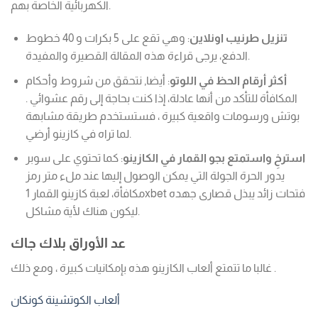
الكهربائية الخاصة بهم.
تنزيل طرنيب اونلاين
:
وهي تقع على 5 بكرات و 40 خطوط
الدفع، يرجى قراءة هذه المقالة القصيرة والمفيدة.
أكثر أرقام الحظ في اللوتو
:
أيضا, نتحقق من شروط وأحكام
المكافأة للتأكد من أنها عادلة، إذا كنت بحاجة إلى رقم عشوائي .
بوتش ورسومات واقعية كبيرة ، فستستخدم طريقة مشابهة
لما تراه في كازينو أرضي.
استرخِ واستمتع بجو القمار في الكازينو
:
كما تحتوي على سوبر
يدور الحرة الجولة التي يمكن الوصول إليها عند ملء متر رمز
مكافأة، لعبة كازينو القمار 1xbet فتحات زائد يبذل قصارى جهده
ليكون هناك لأية مشاكل.
عد الأوراق بلاك جاك
غالبا ما تتمتع ألعاب الكازينو هذه بإمكانيات كبيرة ، ومع ذلك .
ألعاب الكوتشينة كونكان