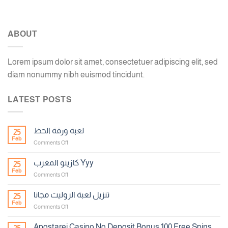
ABOUT
Lorem ipsum dolor sit amet, consectetuer adipiscing elit, sed
diam nonummy nibh euismod tincidunt.
LATEST POSTS
لعبة ورقة الحظ
25
Feb
on
Comments Off
لعبة
ورقة
كازينو المغرب Yyy
25
الحظ
Feb
on
Comments Off
كازينو
المغرب
تنزيل لعبة الروليت مجانا
25
Yyy
Feb
on
Comments Off
تنزيل
لعبة
Apostarei Casino No Deposit Bonus 100 Free Spins