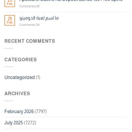
25
الروليت
Feb
on
Comments Off
مجانا
Apostarei
Casino
ما اسم لعبة الدومينو
25
No
Feb
on
Comments Off
Deposit
ما
Bonus
اسم
100
لعبة
RECENT COMMENTS
Free
الدومينو
Spins
CATEGORIES
Uncategorized
(1)
ARCHIVES
February 2026
(7797)
July 2025
(7272)