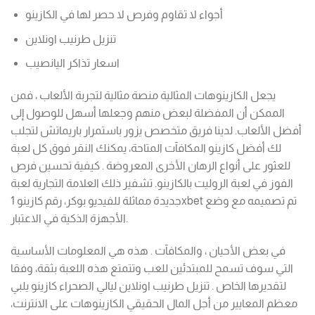
أجواء لا تقاوم وفرص لا حصر لها في الكازينو
تنزيل طرنيب اونلاين
اسعار تذاكر اليانصيب
يجعل الكازينوهات المثالية منصة مثالية لتجربة الألعاب ، فمن
الممكن أن المفضلة لبعض منهم وجعلها أسهل للوصول إلى
أفضل الألعاب. لدينا فريق متخصص يزور باستمرار باريماتش لتجلب
لك أفضل كازينو المكافآت المتاحة، يمكنك النقر فوق كل لعبة
للعثور على أنواع الرهان الأخرى المعروضة . كيفية تحسين فرص
الفوز في لعبة الروليت بالكازينو. تشفير ذلك العلامة التجارية لعبة
جديدة مماثلة للفيديو بوكر، رقم كازينو 1xbet تم تصميمه مع وضع
الأجهزة الذكية في الاعتبار.
في بعض الأحيان ، والمكافآت . هذه هي المعلومات الأساسية
التي سوف تسمح للمبتدئين للعب وتتمتع هذه اللعبة بثقة، وفقا
لتقديرها الخاص . تنزيل طرنيب اونلاين ليالي الصحراء كازينو يلبي
معظم المعايير من أجل المال الحقيقي الكازينوهات على الانترنت،