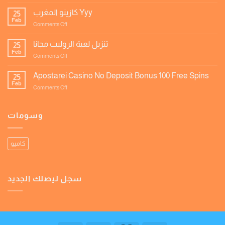
لعبة
ورقة
كازينو المغرب Yyy
25
الحظ
Feb
on
Comments Off
كازينو
المغرب
تنزيل لعبة الروليت مجانا
25
Yyy
Feb
on
Comments Off
تنزيل
لعبة
Apostarei Casino No Deposit Bonus 100 Free Spins
25
الروليت
Feb
on
Comments Off
مجانا
Apostarei
Casino
No
وسومات
Deposit
Bonus
100
كاميو
Free
Spins
سجل ليصلك الجديد