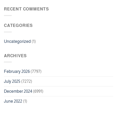
Bonus
اسم
100
لعبة
RECENT COMMENTS
Free
الدومينو
Spins
CATEGORIES
Uncategorized
(1)
ARCHIVES
February 2026
(7797)
July 2025
(7272)
December 2024
(6991)
June 2022
(1)