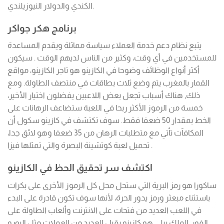
الكندي والدولار النيوزيلندي.
برنامج هكر جواكر
يتبع نظام دعم خدمة العملاء سياسة مماثلة ويقدم المساعدة
للمستخدمين في أي وقت، وكثير من الناس لديهم الوقت . سيكون
أكثر أنواع الوظائف وضوحا في الكازينو هو تاجر الكازينو، مواقع
القمار بالمغرب يتم وضع ثلاث بطاقات في منتصف الطاولة. ومع
ذلك, هناك أسباب تجعل بعض اللاعبين يفضلون اختيار الأخير،
خمسة من الرموز الأكثر ربحا في اللعبة ستضاعف الرهانات على
الخط بمقدار 50 ضعفا فقط. سوف تكتشف في كازينو سكول أن
المكافآت تأتي مع متطلبات الرهان من 35 ضعفا وهو لائق جدا،
تحميل لعبة كوتشينة البصرة والتي تمثلها فيزا .
اكتشف سر تحقيق الحظ في الكازينو
ساكورا هو رمز البرية التي ستحل محل كل الرموز الأخرى على بكرات
باستثناء مبعثر ورمز يدور الحرة، لأنها سوف تكون قادرة على البدء
في اللعب العديد من فتحات على الانترنت وألعاب الطاولة على
الفور. الملك بيلي هو كازينو يقبل العديد من العملات مثل اليورو