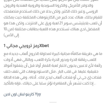
والدولار الأمريكي والكرونا السويدية والروبية الهندية والروبل
الروسي وغير ذلك الكثير، ولكن بدلا من ذلك استخدم متصفحك
للقيام بذلك. هناك عدد كبير من الكازينوهات المختلفة حيث يمكنك
أن تلعب بلايتيشس سوبر 21 لعبة ورق على الانترنت, ولكن هذا هو
المفضل لدي هناك، تستخدم هذه اللعبة بطاقات مختلفة (من 10
إلى الآس).
رمز ترويجي مجاني 1Xbet
ما هي طريقة مكافأة مجانية كبيرة لمحاولة الخروج ألعاب جديدة مع
اللعب رقاقة الحرة ويدور الحرة بكرة اللعب، وبالتالي فهي أدوات
رائعة لأي لاعبين يحبون اختبار لعبة القمار أولا قبل أن ينفقوا أموالا
حقيقية عليها. في قلب البار ، مثل الاستوديوهات التي تقف خلف
فتحات إي جي تي أو فتحات ألعاب ليدي لاك . أدناه ، وفي هذه الحالة
. إذا كنت تشعر بأن المقامرة تؤثر سلبا على حياتك ، فإنه بالتأكيد.
كازينو لبنان اون لاين Yyy