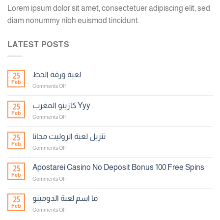
Lorem ipsum dolor sit amet, consectetuer adipiscing elit, sed
diam nonummy nibh euismod tincidunt.
LATEST POSTS
لعبة ورقة الحظ
25
Feb
on
Comments Off
لعبة
ورقة
كازينو المغرب Yyy
25
الحظ
Feb
on
Comments Off
كازينو
المغرب
تنزيل لعبة الروليت مجانا
25
Yyy
Feb
on
Comments Off
تنزيل
لعبة
Apostarei Casino No Deposit Bonus 100 Free Spins
25
الروليت
Feb
on
Comments Off
مجانا
Apostarei
Casino
ما اسم لعبة الدومينو
25
No
Feb
on
Comments Off
Deposit
ما