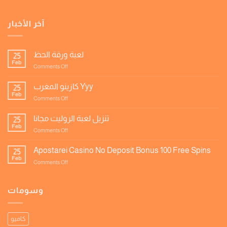
آخر الأخبار
لعبة ورقة الحظ
25
Feb
on
Comments Off
لعبة
ورقة
كازينو المغرب Yyy
25
الحظ
Feb
on
Comments Off
كازينو
المغرب
تنزيل لعبة الروليت مجانا
25
Yyy
Feb
on
Comments Off
تنزيل
لعبة
Apostarei Casino No Deposit Bonus 100 Free Spins
25
الروليت
Feb
on
Comments Off
مجانا
Apostarei
Casino
No
وسومات
Deposit
Bonus
100
كاميو
Free