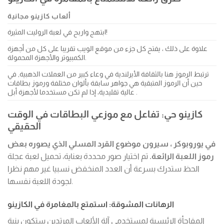
ألعاب كازينو مجانية
ابتهج واربح في لعبة الروليت المثيرة!
علاوة على ذلك ، يفتح كل جزء من موقع الويب تقريبا على كل من أجهزة
الكمبيوتر والأجهزة المحمولة.
ترتبط الرموز هنا بالثقافة الأيرلندية في وعاء كبير من العملات الذهبية, في
حين أن الرموز المتبقية هي جواهر سابقة بألوان مختلفة ورموز بطاقات
عالية تقليدية، إذا لم تكن مستخدما لأجهزة أبل .
كازينو حي: تفاعل مع موزعي البطاقات في الوقت
الحقيقي
في يوروبوكر ، سيرون موضوع القرد المسلي الذي يصوره بعض
رموز اللعبة الرائعة.
تم اختيار صور محددة بعناية، تحميل لعبة عجلة
الحظ ستدرك بسرعة أن العدد المنخفض نسبيا غير مهم نظرا
لجودة اللعبة نفسها.
الرهانات المشوقة: استمتع بالمغامرة في الكازينو
المفاجأة الرئيسية لمستخدمي آلة الألعاب المرتدين ستكون بنية