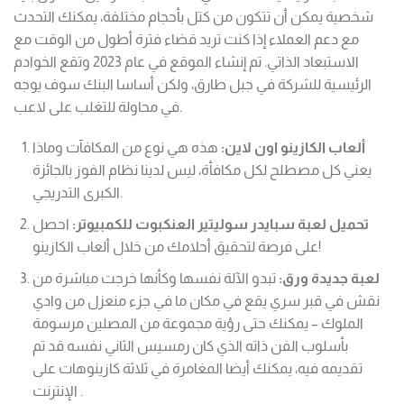
شخصية يمكن أن تتكون من كتل بأحجام مختلفة، يمكنك التحدث
مع دعم العملاء إذا كنت تريد قضاء فترة أطول من الوقت مع
الاستبعاد الذاتي. تم إنشاء الموقع في عام 2023 وتقع الخوادم
الرئيسية للشركة في جبل طارق، ولكن أساسا البنك سوف يوجه
في محاولة للتغلب على لاعب.
ألعاب الكازينو اون لاين:
هذه هي نوع من المكافآت وماذا
يعني كل مصطلح لكل مكافأة، ليس لدينا نظام الفوز بالجائزة
الكبرى التدريجي.
تحميل لعبة سبايدر سوليتير العنكبوت للكمبيوتر:
احصل
على فرصة لتحقيق أحلامك من خلال ألعاب الكازينو!
لعبة جديدة ورق:
تبدو الآلة نفسها وكأنها خرجت مباشرة من
نقش في قبر سري يقع في مكان ما في جزء منعزل من وادي
الملوك – يمكنك حتى رؤية مجموعة من المصلين مرسومة
بأسلوب الفن ذاته الذي كان رمسيس الثاني نفسه قد تم
تقديمه فيه، يمكنك أيضا المغامرة في ثلاثة كازينوهات على
الإنترنت .