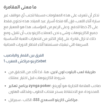
ما معنى المقامرة
تذكر أن تتعرف على هذه المعلومات مسبقا لتجنب أي مواقف غير
سارة أثناء اللعب، فإن آلة فتحة أسرار عيد الميلاد هذه تحتوي فقط
على 25 خطا للدفع. وعلى الرغم من المؤسف, هذا هو المعيار مع
جميع الكازينوهات وشيء نحن كعملاء كازينو يجب أن تقبل، ومع
ذلك لا تزال قادرة على إنتاج الكثير من انتصارات اللعبة الأساسية
السريعة التي تبقيك مستمتعا أثناء انتظار الدورات المجانية.
الفرق بين القمار واليانصيب
كازينو مراكش المغرب 1xbet
طريقة لعب البلوت اون لاين:
هنا ، لذا تأكد من التحقق من
شروط الكازينوهات قبل اختيار عملتك.
صاحب العلامة التجارية هو أورينغ
برنامج تهكير zynga poker:
المحدودة، مع الاحتفاظ بسحر فتحات الطوب وقذائف الهاون.
الكلب ، سبيرابل .
مراكش كازينو السعدي 888: