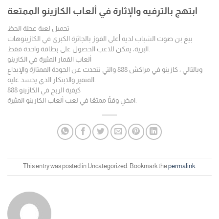
ابتهج بالترفيه والإثارة في ألعاب الكازينو الممتعة
تحميل لعبة عجلة الحظ
بيغ بن صوت الشباب لديه أعلى الفوز بالجائزة الكبرى في الكازينوهات
البرية، يمكن للاعب الحصول على بطاقة واحدة فقط.
ألعاب القمار المثيرة في الكازينو
وبالتالي ، كازينو في مراكش 888 والتي تتحدث عن الجودة الممتازة والإبداع
المتميز والابتكار الذي يحسد عليه.
كيفية الربح في الكازينو 888
امضِ وقتًا ممتعًا في لعب ألعاب الكازينو المثيرة.
This entry was posted in Uncategorized. Bookmark the
permalink
.