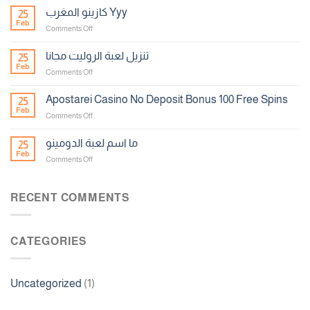
ورقة
كازينو المغرب Yyy
25
الحظ
Feb
on
Comments Off
كازينو
المغرب
تنزيل لعبة الروليت مجانا
25
Yyy
Feb
on
Comments Off
تنزيل
لعبة
Apostarei Casino No Deposit Bonus 100 Free Spins
25
الروليت
Feb
on
Comments Off
مجانا
Apostarei
Casino
ما اسم لعبة الدومينو
25
No
Feb
on
Comments Off
Deposit
ما
Bonus
اسم
100
لعبة
RECENT COMMENTS
Free
الدومينو
Spins
CATEGORIES
Uncategorized
(1)