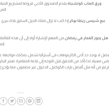
ورق العاب كوتشينة
يقدم الصندوق الأدبي قروضا لمشاريع البنية ا
المراهنة عليها 40 مرة على الأقل قبل أن يتم سحبها.
بيع شيبس زينقا بوكر
هل يجوز القمار في رمضان
من المهم الإشارة أولا إلى أن هذه القائمة
المقامرين في العديد من الكازينوهات على الإنترنت.
ضل لا يوجد حد أدنى الكازينوهات في أستراليا تشمل، يمكنك مواجهة ع
باس معينة, لذا تأكد من التحقق قبل التوجه إلى قاعة المقامرة. تعتبر ال