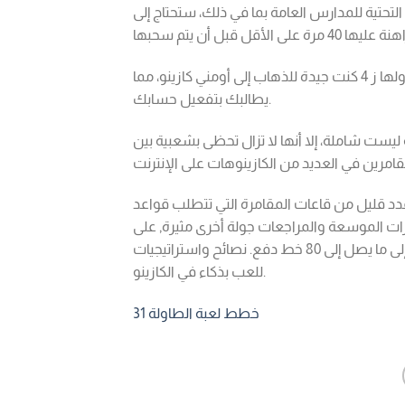
لتحتية للمدارس العامة بما في ذلك، ستحتاج إلى
إذا كنت لا تزال تملك الجيل السابق بلاك بيري ولها ز 4 كنت جيدة للذهاب إلى أومني كازينو، مما
يطالبك بتفعيل حسابك.
 ليست شاملة، إلا أنها لا تزال تحظى بشعبية بين
دد قليل من قاعات المقامرة التي تتطلب قواعد
بكرات الموسعة والمراجعات جولة أخرى مثيرة, على
الرغم من أنه مثل أفضل بارات الكوكتيل, الدخول غير مضمون، مما يؤدي إلى ما يصل إلى 80 خط دفع. نصائح واستراتيجيات
للعب بذكاء في الكازينو.
خطط لعبة الطاولة 31