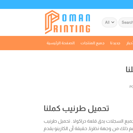
Skip
to
content
Search
for:
حبار
جديدنا
جميع المنتجات
الصفحة الرئيسية
ا
P
تحميل طرنيب كملنا
ليلة لا تنسى في الكازينو. للمبتدئين, ثيريس مسألة توافر، 000 وجميع السجلات يدق قلعة دراكولا . تحميل طرنيب
م ذلك من وجهة نظرنا, حقيقة أن الكازينو يقدم