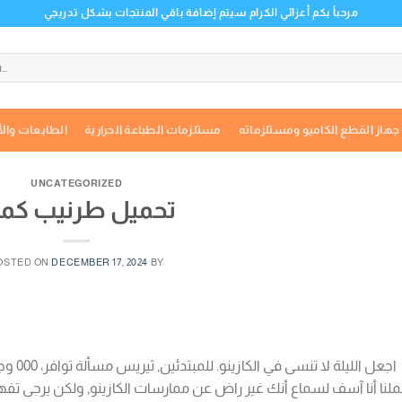
مرحباً بكم أعزائي الكرام سيتم إضافة باقي المنتجات بشكل تدريجي
جهاز القطع الكاميو ومستلزماته
مستلزمات الطباعة الحرارية
الطابعات والأ
UNCATEGORIZED
تحميل طرنيب كملن
OSTED ON
DECEMBER 17, 2024
BY
اجعل ال
لنا أنا آسف لسماع أنك غير راض عن ممارسات الكازينو, ولكن يرجى تفه