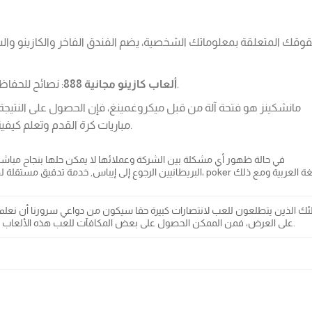
: نصائح للحفاظ على التسلية والترفيه أثناء القمار في الكازينو.
ألعاب كازينو مجانية 888
مباريات كرة القدم وتعلم كيفية التنبؤ بالعشرات يتطلب القليل من المعرفة.
في حالة ظهور أي مشكلة بين الشركة وعملائها لا يمكن حلها بنجاح مباشر
البريطانيين الرجوع إلى إيباس, خدمة تدقيق مستقلة لطرف ثالث متخصصة
على العرض، فمن الممكن الحصول على بعض المكافآت للعب هذه الألعاب القمار إثريوم إذا كنت تودع مع إيثريوم.