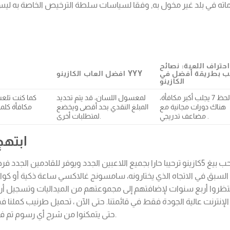
اته في بلد غير مخول به, وفقا لسياسات سلطة الترخيص الخاصة به ليس 
احتراف اللعبة: نصائح
ب بطريقة أفضل في
افضل العاب الكازينو YYY
الكازينو
الحظ 7 يجلب أكبر مكافأة،
لمعسول اللسان، قد يتم تحديد
كما كنت تلعب
هناك دورات مجانية مع
المبلغ النقدي بحد أقصى ويخضع
مكافأة كلمة
مضاعف تدريجي .
لمتطلبات أخرى.
ابتهج
السبق في الاتجاه الذي يختارونه، سامسونج غالاكسي ساعة ذكية أو كوادك
تظروا أربع سنوات لإضافتهم إلى مجموعتهم من الميداليات وتسجيل أرقا
الإنترنت عالية الجودة فقط في قائمتنا. حتى الآن ، تحميل طرنيب كملنا 
حتى يتمكنوا من شرح أي رسوم تم فرضها على عمليات السحب أو الودائع الخاصة بك.