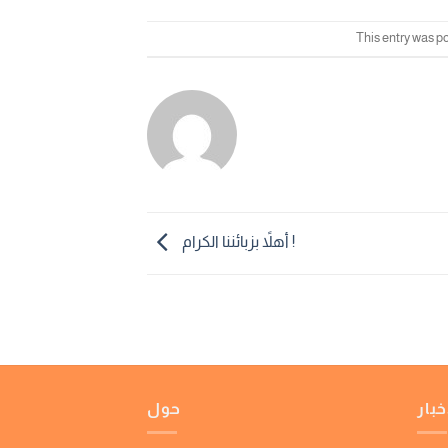
This entry was p
أهلاً بزبائننا الكرام !
خبار
حول