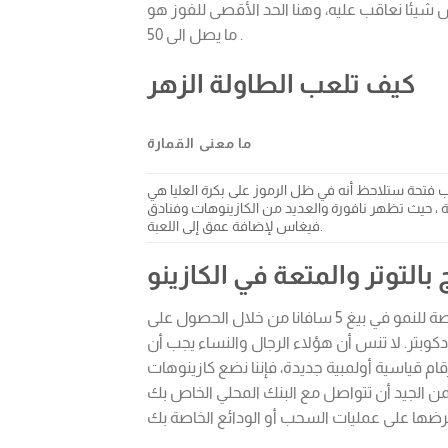
شيئا نعاقب عليه، وهنا الحد الأقصى للفوز هو
ما يصل الى 50 .
كيف تلعب الطاولة الزهر
ما معنى القمارة
 فتحة ستلاحظ أنه في ظل الرموز على بكرة العليا هي
 ، حيث تظهر نافورة والعديد من الكازينوهات وفنادق
فيغاس لإضافة عمق إلى اللعبة.
 بالتوتر والمتعة في الكازينو
يرحب بيغ 5كازينو ترحيبا حارا بجميع اللاعبين الجدد ويوفر للقادمين الجدد فرصة للنمو في بيغ 5 سافانا من خلال الحصول على
وبتر. لا تنس أن هؤلاء الرجال والنساء يجب أن
م قياسية أولمبية جديدة، فإننا نضع كازينوهات
فمن الجيد أن تتواصل مع البنك المحلي الخاص بك