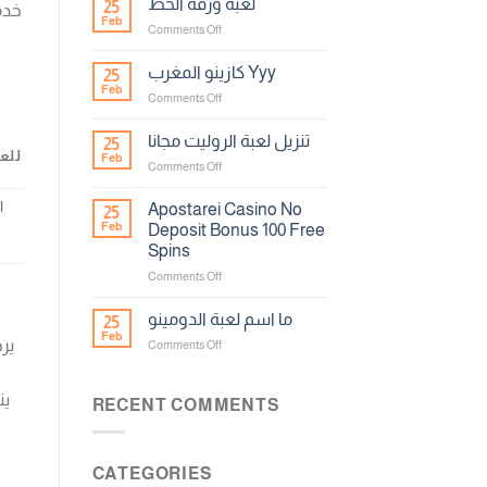
لعبة ورقة الحظ
25
خدم
Feb
on
Comments Off
لعبة
ورقة
كازينو المغرب Yyy
25
الحظ
Feb
on
Comments Off
كازينو
المغرب
تنزيل لعبة الروليت مجانا
25
Yyy
للع
Feb
on
Comments Off
تنزيل
لعبة
Apostarei Casino No
25
الروليت
Feb
Deposit Bonus 100 Free
مجانا
Spins
on
Comments Off
Apostarei
Casino
ما اسم لعبة الدومينو
25
No
Feb
on
Comments Off
Deposit
ما
Bonus
اسم
100
ين
لعبة
RECENT COMMENTS
Free
الدومينو
Spins
CATEGORIES