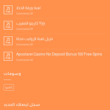
لعبة ورقة الحظ
25
Feb
on
Comments Off
لعبة
ورقة
كازينو المغرب Yyy
25
الحظ
Feb
on
Comments Off
كازينو
المغرب
تنزيل لعبة الروليت مجانا
25
Yyy
Feb
on
Comments Off
تنزيل
لعبة
Apostarei Casino No Deposit Bonus 100 Free Spins
25
الروليت
Feb
on
Comments Off
مجانا
Apostarei
Casino
No
وسومات
Deposit
Bonus
100
كاميو
Free
Spins
سجل ليصلك الجديد