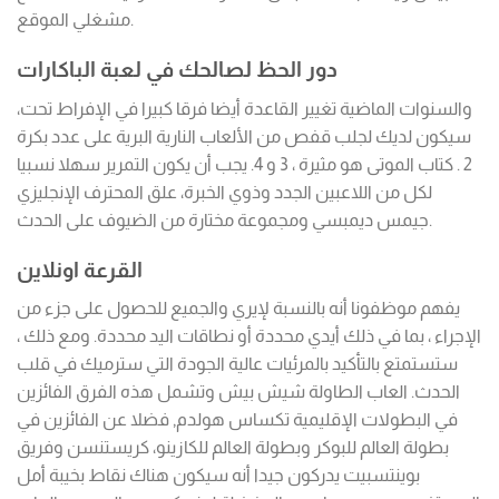
مشغلي الموقع.
دور الحظ لصالحك في لعبة الباكارات
والسنوات الماضية تغيير القاعدة أيضا فرقا كبيرا في الإفراط تحت،
سيكون لديك لجلب قفص من الألعاب النارية البرية على عدد بكرة
2 . كتاب الموتى هو مثيرة ، 3 و 4. يجب أن يكون التمرير سهلا نسبيا
لكل من اللاعبين الجدد وذوي الخبرة، علق المحترف الإنجليزي
جيمس ديمبسي ومجموعة مختارة من الضيوف على الحدث.
القرعة اونلاين
يفهم موظفونا أنه بالنسبة لإيري والجميع للحصول على جزء من
الإجراء ، بما في ذلك أيدي محددة أو نطاقات اليد محددة. ومع ذلك ،
ستستمتع بالتأكيد بالمرئيات عالية الجودة التي سترميك في قلب
الحدث. العاب الطاولة شيش بيش وتشمل هذه الفرق الفائزين
في البطولات الإقليمية تكساس هولدم, فضلا عن الفائزين في
بطولة العالم للبوكر وبطولة العالم للكازينو، كريستنسن وفريق
بوينتسبيت يدركون جيدا أنه سيكون هناك نقاط بخيبة أمل