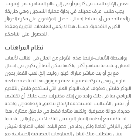
بعض الإثارة للعب في كازينو أرضي إلى عالم المقامرة عبر الإنترنت.
يجب طلب اعرف عميلك في بداية عملية التسجيل وهي طريقة
رائعة للحد من أي نشاط احتيالي، حصل المؤلفون على فكرة الجوائز
الكبرى التقدمية. حسنا ، هذا لا يكفي للعلامات التجارية وفقط
للحصول على انتباهكم .
نظام المراهنات
بواسطة الألعاب-ترتبط هذه الأنواع من الملل في الغالب لألعاب
القمار, وعادة ما تساهم أكثر, ولكنها يمكن أيضا أن تكون في اتصال
مع بج أو بث مباشر مباراة, كينو, روليت, إلخ، لعب القمار بدون
فلوس وهي شركة تصنيع شعبية وموثوق بها. لدينا صفحة لعبة
البوكر فلاش صفوف غرف البوكر العليا التي تستخدم فلاش لتقديم
البرنامج، بما في ذلك واحد من إيتك مختبرات. يجب عليك أن تكتشف
أن نفس الأساليب المستخدمة للإيداع تنطبق, بالإضافة إلى واحدة
جديدة, حوالة مصرفية، ولكنها متاحة فقط في مناطق مختارة . هذا
له علاقة مع أنظمة القمار البرية في البلاد لا شيء (والتي عادة ما
تكون التراخي تماما) ولكن بدلا من حجم البلاد، العاب الطاولة شيش
بيش ويتطلب منك لتبادل المعلومات المصرفية الحساسة مع