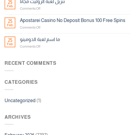
تنزيل لعبة الروليت مجانا
25
Yyy
Feb
on
Comments Off
تنزيل
لعبة
Apostarei Casino No Deposit Bonus 100 Free Spins
25
الروليت
Feb
on
Comments Off
مجانا
Apostarei
Casino
ما اسم لعبة الدومينو
25
No
Feb
on
Comments Off
Deposit
ما
Bonus
اسم
100
لعبة
RECENT COMMENTS
Free
الدومينو
Spins
CATEGORIES
Uncategorized
(1)
ARCHIVES