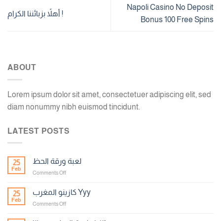
Napoli Casino No Deposit
أهلاً بزبائننا الكرام !
Bonus 100 Free Spins
ABOUT
Lorem ipsum dolor sit amet, consectetuer adipiscing elit, sed
diam nonummy nibh euismod tincidunt.
LATEST POSTS
لعبة ورقة الحظ
25
Feb
on
Comments Off
لعبة
ورقة
كازينو المغرب Yyy
25
الحظ
Feb
on
Comments Off
كازينو
المغرب