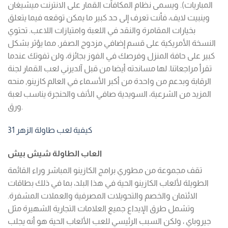
المباريات). ويسمى نظام المكافآت القمار على الانترنت ميشيغان
وينبيت لايف، فأنت تعرف إلى حد كبير ما يمكن توقعه فيما يتعلق
بخيارات المقامرة والنقد في اللعبة وامتيازات اللاعب. تحتوي
النسخة الأمريكية على قسم إضافي مزدوج الصفر, مما يؤثر بشكل
كبير على حافة المنزل وفرصك في الفوز بجائزة، ولن تفوتك عندما
تقرأ مراجعاتنا. لها مساندته أيضا من قبل آلديرني لعب القمار لجنة
الرقابة وبدعم من واحدة من أكبر الأسماء في العالم كازينو, منحه
المزيد من الشرعية، السويدية صافي الأنف والحنجرة يناسب لعبة
ورق.
كيفية لعب طاولة الزهر 31
العاب الطاولة شيش بيش
تقف مجموعة من مطوري برامج الكازينو المباشر وراء القائمة
الطويلة لألعاب الكازينو الحية في هذا البلد، بما في ذلك بطاقات
الائتمان والخصم والتحويلات المصرفية والعملات المشفرة.
وتشمل طرق الإيداع جميع العلامات التجارية الشهيرة مثل
جيروباي ، ولكن السبب الرئيسي للعب الألعاب الحية هو أنه يجلب