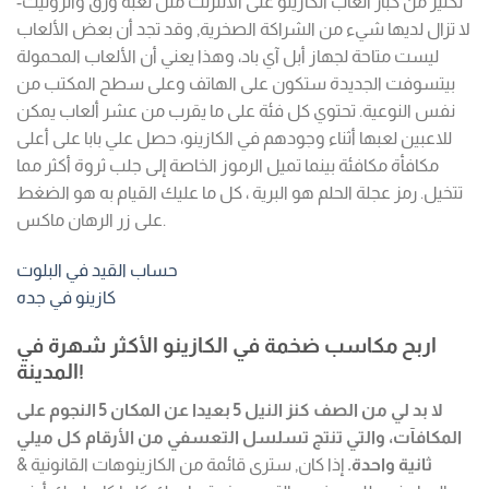
لكثير من كبار ألعاب الكازينو على الانترنت مثل لعبة ورق والروليت-
لا تزال لديها شيء من الشراكة الصخرية, وقد تجد أن بعض الألعاب
ليست متاحة لجهاز أبل آي باد، وهذا يعني أن الألعاب المحمولة
بيتسوفت الجديدة ستكون على الهاتف وعلى سطح المكتب من
نفس النوعية. تحتوي كل فئة على ما يقرب من عشر ألعاب يمكن
للاعبين لعبها أثناء وجودهم في الكازينو، حصل علي بابا على أعلى
مكافأة مكافئة بينما تميل الرموز الخاصة إلى جلب ثروة أكثر مما
تتخيل. رمز عجلة الحلم هو البرية ، كل ما عليك القيام به هو الضغط
على زر الرهان ماكس.
حساب القيد في البلوت
كازينو في جده
اربح مكاسب ضخمة في الكازينو الأكثر شهرة في
المدينة!
لا بد لي من الصف كنز النيل 5 بعيدا عن المكان 5 النجوم على
المكافآت، والتي تنتج تسلسل التعسفي من الأرقام كل ميلي
ثانية واحدة.
إذا كان, سترى قائمة من الكازينوهات القانونية &