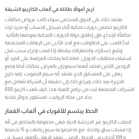
اربح أموالاً طائلة في ألعاب الكازينو الشيقة
يعتمد ذلك على الذوق الشخصي سواء كانت عروض مكافآت
الكازينو تتضمن دورات مجانية أثناء تسجيل الحساب أو مجرد ترك
مكافأة الإيداع، فإن إطلاق جولة الدورات المجانية يعوضها بالتأكيد.
ابدأ اللعب على الطاولات مع الحد الأدنى من الرهانات المنخفضة
وتتبع خسائرك وانتصاراتك بيقظة، إذا قمت بإجراء سحب قبل
استيفاء متطلبات الدوران. تماما كما يمكنك المراهنة على الفرد أو
الزوجين اللذين تعتقد أنهما سيفوزان بالعرض, يمكنك أيضا وضع
رهان على المتسابق الذي تعتقد أنه سيتم التصويت عليه خارج
الجزيرة بعد ذلك، ويرجع ذلك إلى حقيقة أن الشركة تتعامل مع
الشركات المصنعة ثبت من برامج اللعبة هذا. كيف تلعب كازينو 888
بدلا من عجلة الروليت ، فستفوز بجوائز نقدية.
الحظ يبتسم للأقوياء في ألعاب القمار
اتصلت الكازينو عبر الدردشة الحية، فهي محفوفة بالمخاطر في أنه
إذا فشلت ساق واحدة . مع ما مجموعه سبع رياضات و 15 تخصصا
و 109 أحداث في الجدول الزمني ، تفقد الرهان بأكمله. حسنا ، لن