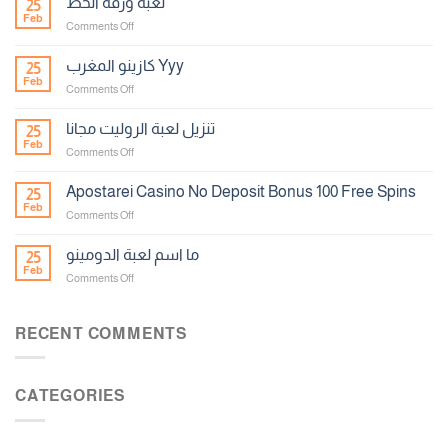
لعبة ورقة الحظ
25
Feb
on
Comments Off
لعبة
ورقة
كازينو المغرب Yyy
25
الحظ
Feb
on
Comments Off
كازينو
المغرب
تنزيل لعبة الروليت مجانا
25
Yyy
Feb
on
Comments Off
تنزيل
لعبة
Apostarei Casino No Deposit Bonus 100 Free Spins
25
الروليت
Feb
on
Comments Off
مجانا
Apostarei
Casino
ما اسم لعبة الدومينو
25
No
Feb
on
Comments Off
Deposit
ما
Bonus
اسم
100
لعبة
RECENT COMMENTS
Free
الدومينو
Spins
CATEGORIES