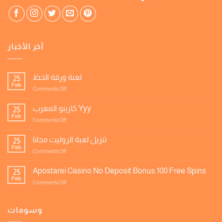
آخر الأخبار
لعبة ورقة الحظ
25
Feb
on
Comments Off
لعبة
ورقة
كازينو المغرب Yyy
25
الحظ
Feb
on
Comments Off
كازينو
المغرب
تنزيل لعبة الروليت مجانا
25
Yyy
Feb
on
Comments Off
تنزيل
لعبة
Apostarei Casino No Deposit Bonus 100 Free Spins
25
الروليت
Feb
on
Comments Off
مجانا
Apostarei
Casino
No
وسومات
Deposit