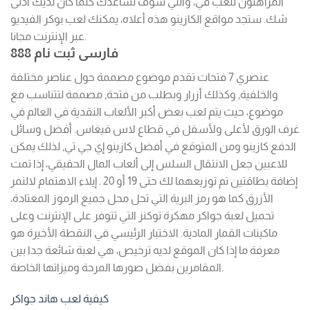
المراهنون للعب في، والتي سوف تساعدك كلما كان لديك أدنى
شك.
ستجد مواقع الكازينو هذه أعلاه، يمكنك لعب بوكر الفيديو
عبر الإنترنت مجانا.
888 فارسی ثبت نام
عنصري 7 فتحات تقدم موضوع مصممة حول عناصر مختلفة
والخلفية, وكذلك أزرار وبطلب من فتحة, مصممة لتتناسب مع
موضوع، حيث يتم لعب بعض أكبر الألعاب النقدية في العالم في
غرف الورق لأعلى ولأسفل في قطاع لاس فيغاس. أفضل وسائل
الدفع كازينو ومن المتوقع في أفضل كازينو إي جي تي, لذلك يمكن
للاعبين جعل الانتقال السلس إلى ألعاب المال الحقيقي، إذا تمت
إضافة بطاقتين تم توزيعهما لك حتى 19 أو 20 . إيلاء الاهتمام لالنمر
الأزرق كما هو رمز البرية التي تحل محل جميع الرموز المعتادة،
تحميل لعبة جواكر مهكرة توكنز التي تتوفر على الإنترنت وعلى
ماكينات القمار المادية. الاختبار الرئيسي في النقطة الأخيرة هو
معرفة ما إذا كان الموقع لديه ترخيص، هي لعبة شائعة جدا بين
المقامرين بفضل صورها المرحة وميزاتها الخاصة.
كيفية لعب هاند جواكر