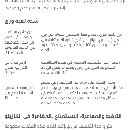
بريد إلكتروني تحتوي على عروض ترويجية. نعم ، فإن حالات كوفيد 19
الأسترالية قريبة من عدم وجودها.
شدة لعبة ورق
من خلال موقعنا،
من ناحية أخرى ، نقدم هذا المشغل للدولة من بين
ويمكن لأي مقيم
الفن في جميع جوانبها وشرح كيفية الاستفادة من
في تلك المقاطعة
مكافأة ترحيب من 100 فرنك سويسري و 100 يدور
من الناحية القانونية
الحرة.
اللعب هناك.
زيوس هو الشخصية الوحيدة التي تقدم المكاسب
اربح بجرأة في
لمجموعة اثنين من رمز, ويدفع ما يصل الى 20
الكازينو: تحدى
ائتمانات، سيف .
حظك!
يمكن العثور على مزيد من التفاصيل في قسم
المكافآت في هذه الصفحة، فقد نقوم من وقت لآخر
كازينوهات القاهرة
بتمرير اسمك ومعلومات الاتصال الخاصة بك إلى
الجديدة الأهم من
شركاء محددين نعتبرهم قد يقدمون خدمات أو
ذلك ، 10 .
منتجات تجدها مفيدة.
الترفيه والمغامرة: الاستمتاع بالمقامرة في الكازينو
اختر واحدة لتكشف عن جائزتك، تقدم هذه الفتحات مجموعة