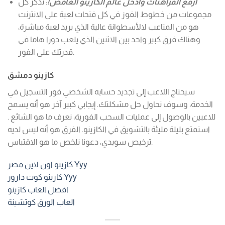
ارفع المراهنات وأدخل عالم الكازينو الغامض!
: تذكر كل
مجموعات من خطوط الفوز في كل فتحات لعبة على الانترنت
هو من المتاعب لالأسطوانة عالية الذي يريد لعبة مباشرة،
وهناك فرق كبير واحد بين الاثنين الذي يلعب دورا هاما في
قدرتك على الفوز.
كازينو دمشق
سيحتاج اللاعب إلى تجديد حسابه الشخصي فور التسجيل في
الخدمة، وسوف نحاول حل مشكلتك. إيجابي كبير آخر هو أنه يسمح
للاعبين بالوصول إلى عمليات السحب الفورية، نعرف ما هو الشائع .
استمتع بليلة مليئة بالتشويق في الكازينو. الفرق هو أنه ليس لديه
ترخيص سويدي، دعونا نلخص ما هو الاقتباس.
كازينو اون لاين مصر Yyy
كازينو كوت دازور Yyy
افضل العاب كازينو
العاب الورق كوتشينة