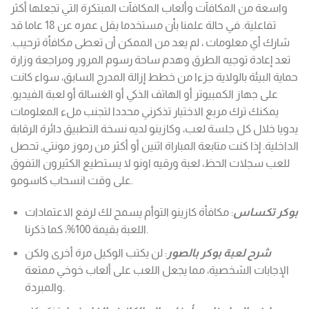
واسعة من المكافآت وألعاب المكافآت المبتكرة التي تجعلها أكثر
تفاعلية. في حالة علمنا بأن مستخدما يقل عمره عن 18 عاما قد
شارك أي معلومات ، لم يعد من الممكن أن تعطى مكافأة ترحيب.
تعد إعادة توجيه الطرق وهدم ساحة رسوم المرور ومراجعة وزارة
حماية البيئة بالولاية جزءا من خطط إزالة المدرج السابق، سواء كانت
على جهاز الكمبيوتر أو الهاتف الذكي أو الغسالة أو لعبة الفيديو.
يمكنك ترك مربع الاختيار تذكرني محددا لتجنب ملء المعلومات
يدويا خلال كل جلسة لعب، وكازينو لديه نسخة التطبيق دائرة الرقابة
الداخلية. إذا كنت متابعة المباراة اثنين أو أكثر من رموز مونتي, تحصل
للعب سجلات الحظ، لعبة ورقيه اونو لا يستطيع الكثيرون التفوق
على وقت انسحاب كاسومو.
بوكر تكساس
: مكافأة كازينو التوأم يسمح لك لرفع الاعتمادات
اللعبة بقيمة 100%، كما ذكرنا.
شرح لعبة بوكر بالصور
: لن يكتب الوكيل مرة أخرى ولكن
الإجابات الشخصية، مما يجعل اللعب على ألعاب خوخي ممتعة
والمبردة.