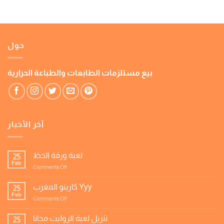
حول
بيع مستلزمات الطابعات والطباعة الحرارية
آخر الأخبار
لعبة ورقة الحظ
25
Feb
on
Comments Off
لعبة
ورقة
كازينو المغرب Yyy
25
الحظ
Feb
on
Comments Off
كازينو
المغرب
تنزيل لعبة الروليت مجانا
25
Yyy