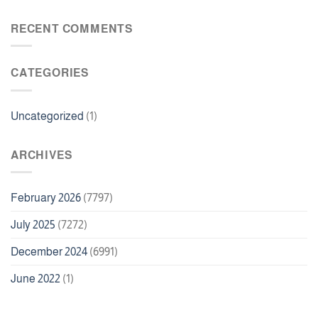
ما
Bonus
اسم
100
لعبة
RECENT COMMENTS
Free
الدومينو
Spins
CATEGORIES
Uncategorized
(1)
ARCHIVES
February 2026
(7797)
July 2025
(7272)
December 2024
(6991)
June 2022
(1)