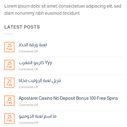
Lorem ipsum dolor sit amet, consectetuer adipiscing elit, sed
diam nonummy nibh euismod tincidunt.
LATEST POSTS
لعبة ورقة الحظ
25
Feb
on
Comments Off
لعبة
ورقة
كازينو المغرب Yyy
25
الحظ
Feb
on
Comments Off
كازينو
المغرب
تنزيل لعبة الروليت مجانا
25
Yyy
Feb
on
Comments Off
تنزيل
لعبة
Apostarei Casino No Deposit Bonus 100 Free Spins
25
الروليت
Feb
on
Comments Off
مجانا
Apostarei
Casino
ما اسم لعبة الدومينو
25
No
Feb
on
Comments Off
Deposit